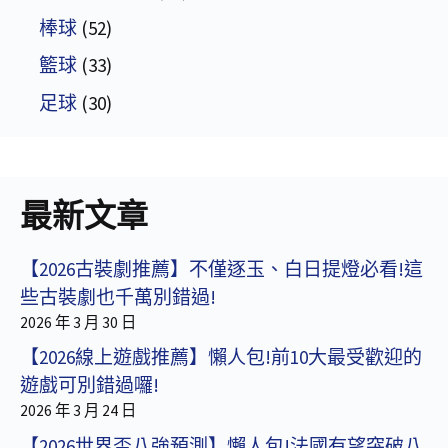
棒球
(52)
籃球
(33)
足球
(30)
最新文章
【2026古裝劇推薦】不僅逐玉、白日提燈必看!這
些古裝劇也千萬別錯過!
2026 年 3 月 30 日
【2026線上遊戲推薦】懶人包!前10大最受歡迎的
遊戲可別錯過囉!
2026 年 3 月 24 日
【2026世界盃八強預測】懶人包!法國有望突破八