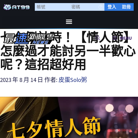
登入
註冊
七夕倒計時！【情人節】
MENU
怎麼過才能討另一半歡心
呢？這招超好用
2023 年 8 月 14 日
作者:
皮蛋Solo粥