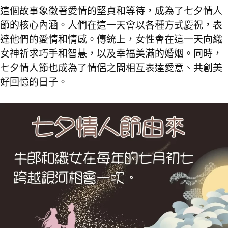
這個故事象徵著愛情的堅貞和等待，成為了七夕情人
節的核心內涵。人們在這一天會以各種方式慶祝，表
達他們的愛情和情感。傳統上，女性會在這一天向織
女神祈求巧手和智慧，以及幸福美滿的婚姻。同時，
七夕情人節也成為了情侶之間相互表達愛意、共創美
好回憶的日子。