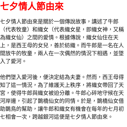
七夕情人節由來
七夕情人節由來是關於一個傳說故事，講述了牛郎
（代表牧童）和織女（代表織女星，即織女神，又稱
為織女仙）之間的愛情。根據傳說，織女仙住在天
上，是西王母的女兒，善於紡織。而牛郎是一名在人
間放牛的牧童，兩人在一次偶然的情況下相遇，並墜
入了愛河。
他們墜入愛河後，便決定結為夫妻。然而，西王母得
知了這一情況，為了維護天上秩序，將織女帶回了天
宮，使得牛郎與織女被迫分離。牛郎心碎地守候在天
河岸邊，引起了鵲橋仙女的同情。於是，鵲橋仙女借
助鵲鳥的幫助，讓牛郎和織女有機會在每年的七月初
七相會一次，跨越銀河這便是七夕情人節由來。