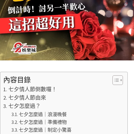
內容目錄
七夕情人節倒數囉！
七夕情人節由來
七夕怎麼過？
七夕怎麼過｜浪漫晚餐
七夕怎麼過｜準備禮物
七夕怎麼過｜制定小驚喜