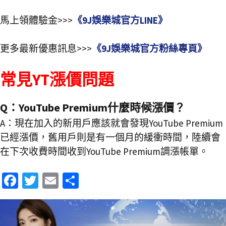
馬上領體驗金>>>
《9J娛樂城官方LINE》
更多最新優惠訊息>>>
《9J娛樂城官方粉絲專頁》
常見YT漲價問題
Q：YouTube Premium什麼時候漲價？
A：現在加入的新用戶應該就會發現YouTube Premium
已經漲價，舊用戶則是有一個月的緩衝時間，陸續會
在下次收費時間收到YouTube Premium調漲帳單。
Fa
T
E
分
ce
wi
m
享
b
tt
ai