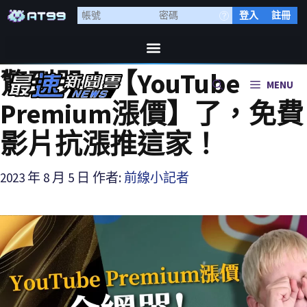
登入
註冊
驚到哭！【YouTube
MENU
Premium漲價】了，免費
影片抗漲推這家！
2023 年 8 月 5 日
作者:
前線小記者