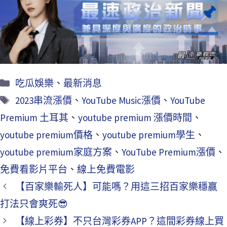
o
er
l
o
k
吃瓜娛樂
、
最新消息
2023串流漲價
、
YouTube Music漲價
、
YouTube
Premium 土耳其
、
youtube premium 漲價時間
、
youtube premium價格
、
youtube premium學生
、
youtube premium家庭方案
、
YouTube Premium漲價
、
免費看影片平台
、
線上免費電影
【百家樂輸死人】可能嗎？用這三招百家樂穩贏
打法只會爽死😎
【線上彩券】不只台灣彩券APP？這間彩券線上買