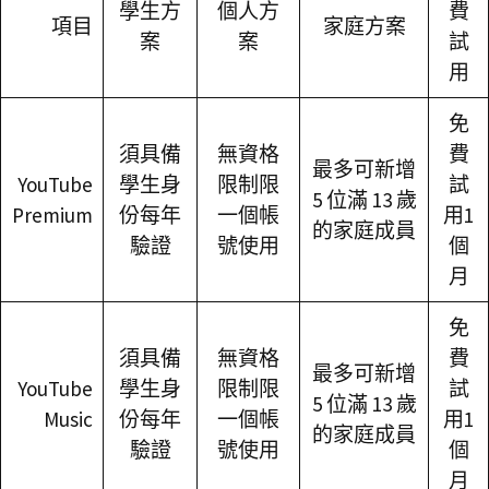
學生方
個人方
費
項目
家庭方案
案
案
試
用
免
須具備
無資格
費
最多可新增
YouTube
學生身
限制限
試
5 位滿 13 歲
Premium
份每年
一個帳
用1
的家庭成員
驗證
號使用
個
月
免
須具備
無資格
費
最多可新增
YouTube
學生身
限制限
試
5 位滿 13 歲
Music
份每年
一個帳
用1
的家庭成員
驗證
號使用
個
月