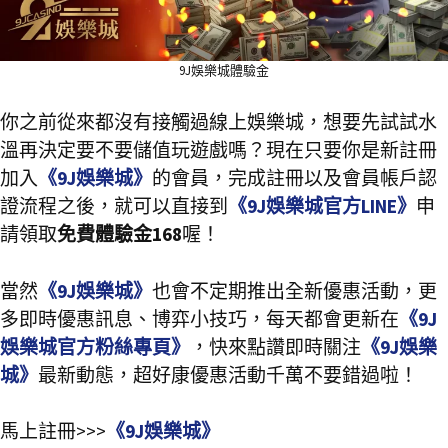
9J娛樂城體驗金
你之前從來都沒有接觸過線上娛樂城，想要先試試水
溫再決定要不要儲值玩遊戲嗎？現在只要你是新註冊
加入
《9J娛樂城》
的會員，完成註冊以及會員帳戶認
證流程之後，就可以直接到
《9J娛樂城官方LINE》
申
請領取
免費體驗金168
喔！
當然
《9J娛樂城》
也會不定期推出全新優惠活動，更
多即時優惠訊息、博弈小技巧，每天都會更新在
《9J
娛樂城官方粉絲專頁》
，快來點讚即時關注
《9J娛樂
城》
最新動態，超好康優惠活動千萬不要錯過啦！
馬上註冊>>>
《9J娛樂城》