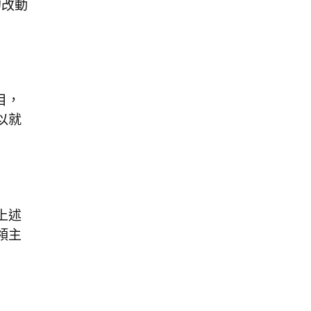
的改動
目，
以就
上述
領主