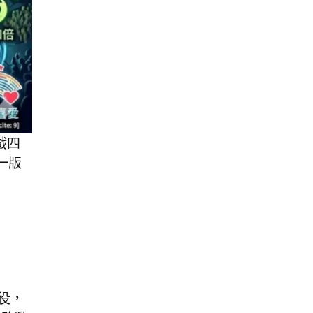
戲四
一版
役，