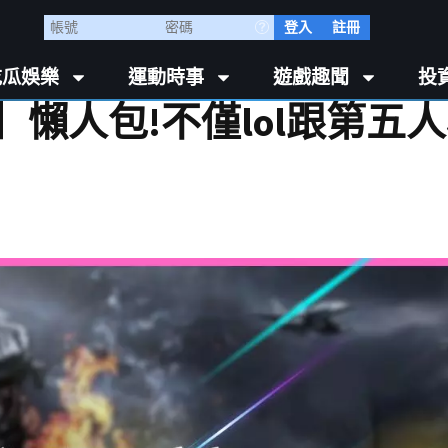
登入
註冊
吃瓜娛樂
運動時事
遊戲趣聞
投
】懶人包!不僅lol跟第五