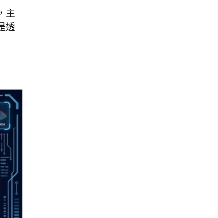
，主
是透