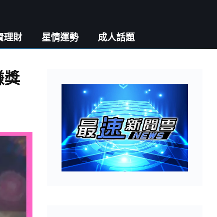
資理財
星情運勢
成人話題
賺獎