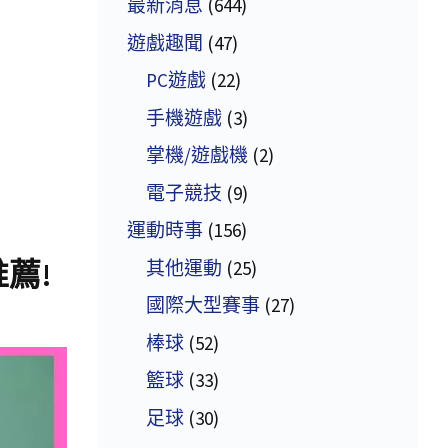
最新消息
(644)
遊戲趣聞
(47)
PC遊戲
(22)
手機遊戲
(3)
掌機/遊戲機
(2)
電子競技
(9)
運動時事
(156)
推薦!
其他運動
(25)
國際大型賽事
(27)
棒球
(52)
籃球
(33)
足球
(30)