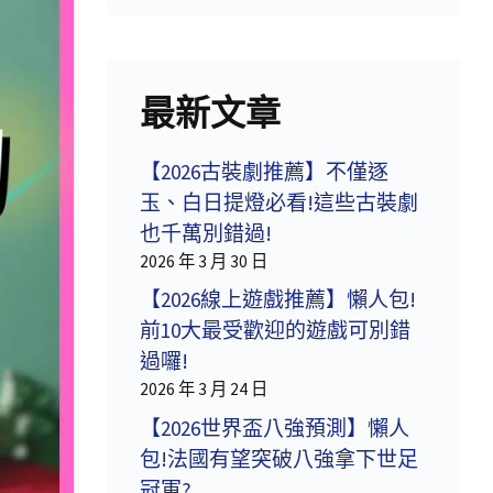
最新文章
【2026古裝劇推薦】不僅逐
玉、白日提燈必看!這些古裝劇
也千萬別錯過!
2026 年 3 月 30 日
【2026線上遊戲推薦】懶人包!
前10大最受歡迎的遊戲可別錯
過囉!
2026 年 3 月 24 日
【2026世界盃八強預測】懶人
包!法國有望突破八強拿下世足
冠軍?