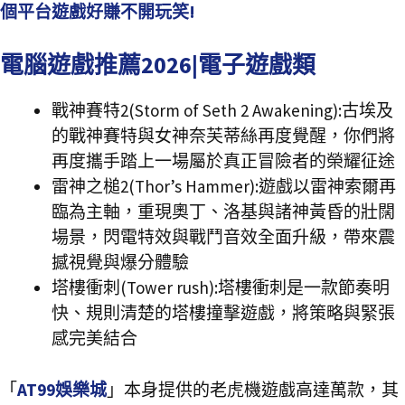
個平台遊戲好賺不開玩笑!
電腦遊戲推薦2026|電子遊戲類
戰神賽特2(Storm of Seth 2 Awakening):古埃及
的戰神賽特與女神奈芙蒂絲再度覺醒，你們將
再度攜手踏上一場屬於真正冒險者的榮耀征途
雷神之槌2(Thor’s Hammer):遊戲以雷神索爾再
臨為主軸，重現奧丁、洛基與諸神黃昏的壯闊
場景，閃電特效與戰鬥音效全面升級，帶來震
撼視覺與爆分體驗
塔樓衝刺(Tower rush):塔樓衝刺是一款節奏明
快、規則清楚的塔樓撞擊遊戲，將策略與緊張
感完美結合
「
AT99娛樂城
」本身提供的老虎機遊戲高達萬款，其