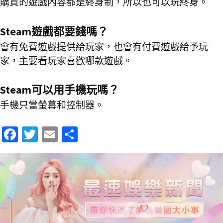
購買的遊戲內容都是終身制，所以也可以玩終身。
Steam遊戲都要錢嗎？
會有免費遊戲提供給玩家，也會有付費遊戲給予玩
家，主要看玩家喜歡哪款遊戲。
Steam可以用手機玩嗎？
手機只當螢幕和控制器。
Fa
T
E
分
ce
wi
m
享
b
tt
ai
o
er
l
o
k