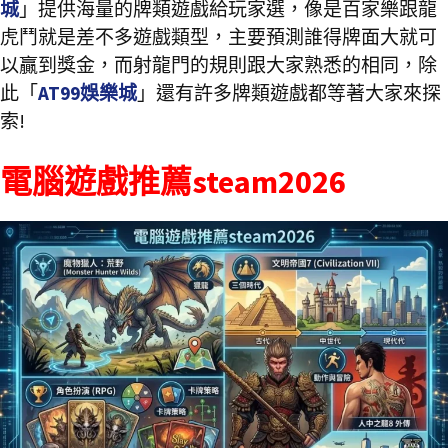
城
」提供海量的牌類遊戲給玩家選，像是百家樂跟龍
虎鬥就是差不多遊戲類型，主要預測誰得牌面大就可
以贏到獎金，而射龍門的規則跟大家熟悉的相同，除
此「
AT99娛樂城
」還有許多牌類遊戲都等著大家來探
索!
電腦遊戲推薦steam2026