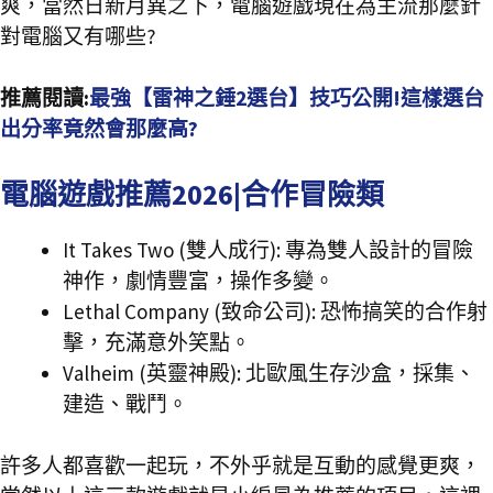
爽，當然日新月異之下，電腦遊戲現在為主流那麼針
對電腦又有哪些?
推薦閱讀:
最強【雷神之錘2選台】技巧公開!這樣選台
出分率竟然會那麼高?
電腦遊戲推薦2026|合作冒險類
It Takes Two (雙人成行): 專為雙人設計的冒險
神作，劇情豐富，操作多變。
Lethal Company (致命公司): 恐怖搞笑的合作射
擊，充滿意外笑點。
Valheim (英靈神殿): 北歐風生存沙盒，採集、
建造、戰鬥。
許多人都喜歡一起玩，不外乎就是互動的感覺更爽，