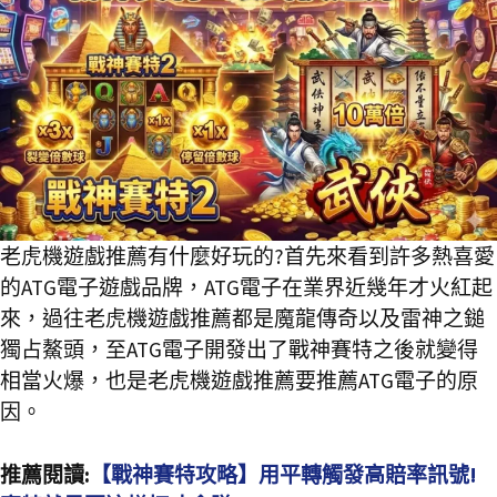
老虎機遊戲推薦有什麼好玩的?首先來看到許多熱喜愛
的ATG電子遊戲品牌，ATG電子在業界近幾年才火紅起
來，過往老虎機遊戲推薦都是魔龍傳奇以及雷神之鎚
獨占鰲頭，至ATG電子開發出了戰神賽特之後就變得
相當火爆，也是老虎機遊戲推薦要推薦ATG電子的原
因。
推薦閱讀:
【戰神賽特攻略】用平轉觸發高賠率訊號!