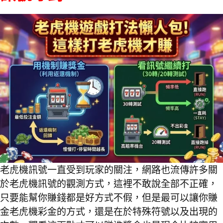
老虎機訊號一直受到玩家的關注，網路也流傳許多關
於老虎機訊號的觀測方式，這裡不敢說全部不正確，
只要能幫你賺錢都是好方式不假，但是最可以讓你賺
金老虎機彩金的方式，還是在於特殊符號以及出現的