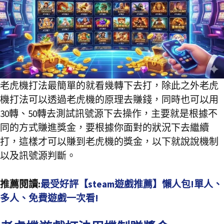
老虎機打法最簡單的就看幾轉下去打，除此之外老虎
機打法可以透過老虎機的原理去賺錢，同時也可以用
30轉、50轉去測試訊號源下去操作，主要就是根據不
同的方式賺進獎金，要根據你面對的狀況下去繼續
打，這樣才可以賺到老虎機的獎金，以下就說說機制
以及訊號源判斷。
推薦閱讀:
最受好評【steam遊戲推薦】懶人包!單人、
多人、免費遊戲一次看!