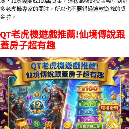
塊，10塊錢變成100萬獎金，這樣高額的獎金吸引到許
多老虎機專家的關注，所以也不要錯過這款遊戲的獎
金啦。
QT老虎機遊戲推薦!仙境傳說跟
蓋房子超有趣