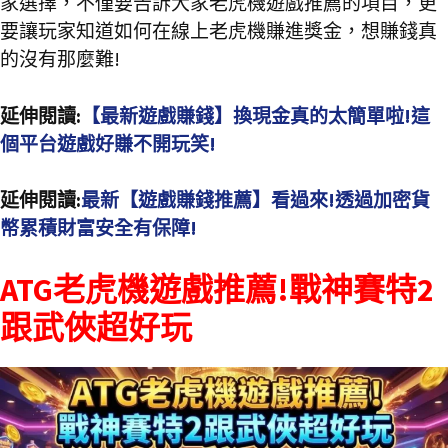
家選擇，不僅要告訴大家老虎機遊戲推薦的項目，更
要讓玩家知道如何在線上老虎機賺進獎金，想賺錢真
的沒有那麼難!
延伸閱讀:
【最新遊戲賺錢】換現金真的太簡單啦!這
個平台遊戲好賺不開玩笑!
延伸閱讀:
最新【遊戲賺錢推薦】看過來!透過加密貨
幣累積財富安全有保障!
ATG老虎機遊戲推薦!戰神賽特2
跟武俠超好玩