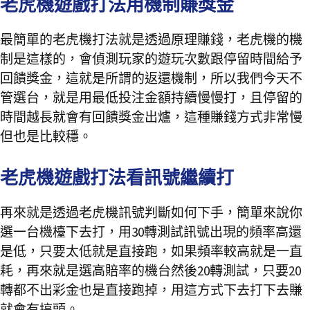
老虎機遊戲打法用機制賺獎金
最簡單的老虎機打法就是透過原理賺錢，老虎機的機
制是這樣的，會偵測玩家的遊玩次數跟停留時間給予
回饋獎金，這就是所謂的返還機制，所以我們今天不
管選台，就是用最低投注金額持續慢慢打，且停留的
時間越長就會有回饋獎金出爐，這種賺錢方式非常慢
但也是比較穩。
老虎機遊戲打法看訊號繼續打
再來就是透過老虎機訊號判斷如何下手，簡單來說你
選一台機檯下去打，用30轉測試訊號出現的頻率高還
是低，只要太低就是直接跑，如果頻率較高就是一直
耗，再來就是選高賠率的機台然後20轉測試，只要20
轉都不出彩金也是直接跑掉，用這方式下去打下去賺
就會有搞頭。