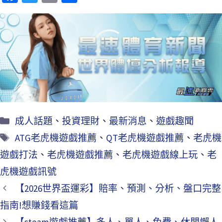
ce
wi
m
享
b
tt
ai
o
er
l
o
k
成人話題
、
投資理財
、
最新消息
、
遊戲趣聞
ATG老虎機遊戲推薦
、
QT老虎機遊戲推薦
、
老虎機
遊戲打法
、
老虎機遊戲推薦
、
老虎機遊戲線上玩
、
老
虎機遊戲訊號
【2026世界盃運彩】賠率、預測、分析、盤口完整
指南!想賺錢看這篇
【steam遊戲推薦】多人、單人、免費、休閒懶人