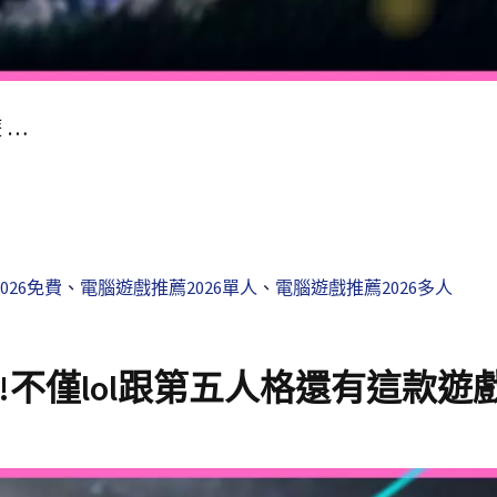
 …
026免費
、
電腦遊戲推薦2026單人
、
電腦遊戲推薦2026多人
!不僅lol跟第五人格還有這款遊戲