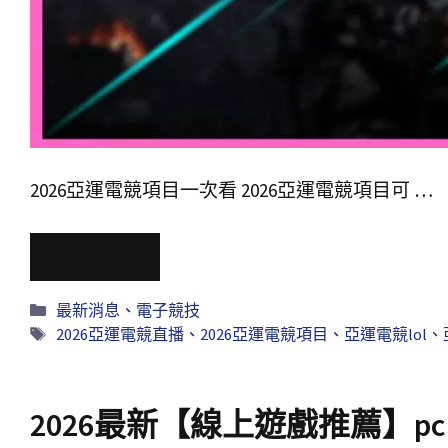
2026亞運電競項目一次看 2026亞運電競項目可 …
Read More
最新消息
、
電子競技
2026亞運電競直播
、
2026亞運電競項目
、
亞運電競lol
、
2026最新【線上遊戲推薦】pc