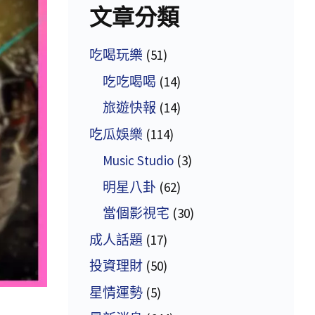
文章分類
吃喝玩樂
(51)
吃吃喝喝
(14)
旅遊快報
(14)
吃瓜娛樂
(114)
Music Studio
(3)
明星八卦
(62)
當個影視宅
(30)
成人話題
(17)
投資理財
(50)
星情運勢
(5)