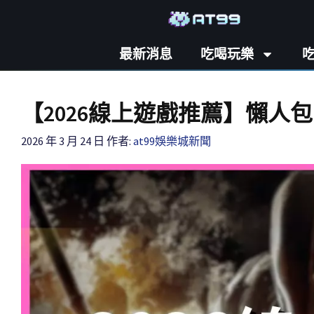
最新消息
吃喝玩樂
【2026線上遊戲推薦】懶人包
2026 年 3 月 24 日
作者:
at99娛樂城新聞