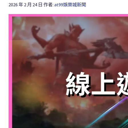
2026 年 2 月 24 日
作者:
at99娛樂城新聞