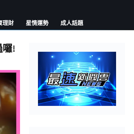
資理財
星情運勢
成人話題
囉!