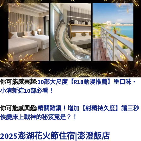
你可能感興趣:
10部大尺度【R18動漫推薦】重口味、
小清新這10部必看！
你可能感興趣:
精關難鎖！增加【射精持久度】讓三秒
俠變床上戰神的秘笈竟是？！
2025澎湖花火節住宿|澎澄飯店