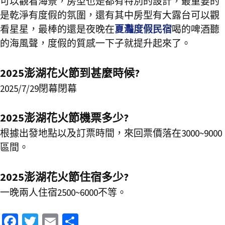
可以觀看海景，房型也是都有特別的設計，最重要的
是乾淨有度假的氛圍，還有其中房型有大露台可以觀
看星星，最棒的還是夜晚在
夏灩度假民宿
喝的啤酒聽
的海風聲，度假的質感一下子就提升起來了。
2025澎湖花火節到甚麼時候?
2025/7/29閉幕閉幕
2025澎湖花火節機票多少?
根據出發地點以及訂票時間，來回票價落在3000~9000
區間。
2025澎湖花火節住宿多少?
一晚兩人住宿2500~6000不等。
Fa
T
E
分