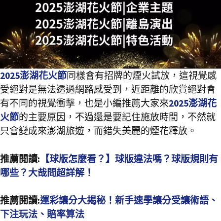
2025澎湖花火節
同樣會有招牌的煙火試放，這視覺感
受絕對是無法透過網路感受到，近距離的欣賞絕對會
有不同的視覺衝擊，也是小編推薦大家來
2025澎湖花
火節
的主要原因，不過還是要記住施放時間，不然就
只會變成來澎湖旅遊，而錯失美麗的煙花釋放。
推薦閱讀:
【球版怎麼看？】球版違法嗎？球版規則有
哪些？大哉問超詳解！
推薦閱讀:
運彩讓分大揭秘！新手速學讓分受讓術語、
下注玩法、賠率算法