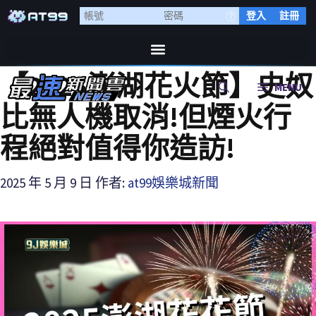
登入
註冊
【2025澎湖花火節】史奴
MENU
比無人機取消!但煙火行
程絕對值得你造訪!
2025 年 5 月 9 日
作者:
at99娛樂城新聞