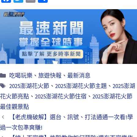
ce
wi
m
享
b
tt
ai
o
er
l
o
k
吃喝玩樂
、
旅遊快報
、
最新消息
2025澎湖花火節
、
2025澎湖花火節主題
、
2025澎湖
花火節亮點
、
2025澎湖花火節住宿
、
2025澎湖花火節
最佳觀景點
【老虎機破解】選台、訊號、打法通通一次看!學
過一次包準爽賺!