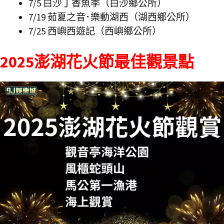
7/5 白沙丁香魚季（白沙鄉公所）
7/19 茹夏之音･樂動湖西（湖西鄉公所）
7/25 西嶼西遊記（西嶼鄉公所）
2025澎湖花火節最佳觀景點