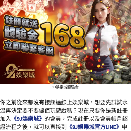
9J娛樂城體驗金
你之前從來都沒有接觸過線上娛樂城，想要先試試水
溫再決定要不要儲值玩遊戲嗎？現在只要你是新註冊
加入
《9J娛樂城》
的會員，完成註冊以及會員帳戶認
證流程之後，就可以直接到
《9J娛樂城官方LINE》
申