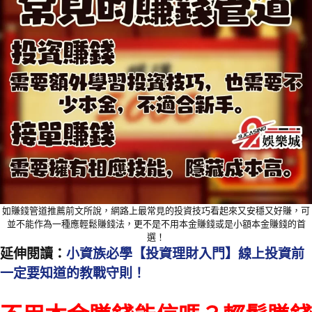
如賺錢管道推薦前文所說，網路上最常見的投資技巧看起來又安穩又好賺，可
並不能作為一種應輕鬆賺錢法，更不是不用本金賺錢或是小額本金賺錢的首
選！
延伸閱讀：
小資族必學【投資理財入門】線上投資前
一定要知道的教戰守則！