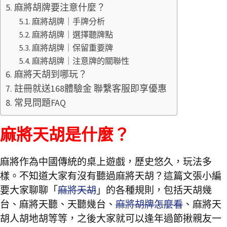
麻將胡牌要注意什麼？
麻將胡牌｜手牌分析
麻將胡牌｜選擇聽牌點
麻將胡牌｜保留重要牌
麻將胡牌｜注意牌的關聯性
麻將天胡到哪玩？
註冊就送168體驗金 聯繫客服即享優惠
常見問題FAQ
麻將天胡是什麼？
麻將作為中國傳統的桌上遊戲，歷史悠久，玩法多
樣。不知道大家有沒有聽過麻將天胡？這篇文張小編
要大家聊聊「
麻將天胡
」的各種規則，包括天胡幾
台、麻將天聽、天聽幾台、
麻將胡牌怎麼看
、麻將天
胡人胡地胡等等，之後大家就可以逢年過節揪親友一