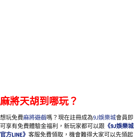
麻將天胡到哪玩？
想玩免費
麻將遊戲
嗎？現在註冊成為
9J娛樂城
會員即
可享有免費體驗金福利，新玩家都可以跟
《9J娛樂城
官方LINE》
客服免費領取，機會難得大家可以先領起