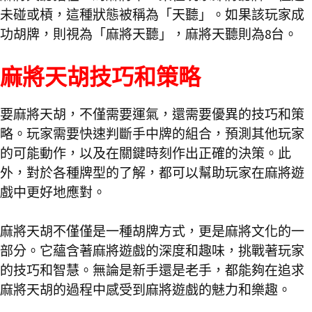
未碰或槓，這種狀態被稱為「天聽」。如果該玩家成
功胡牌，則視為「麻將天聽」，麻將天聽則為8台。
麻將天胡技巧和策略
要麻將天胡，不僅需要運氣，還需要優異的技巧和策
略。玩家需要快速判斷手中牌的組合，預測其他玩家
的可能動作，以及在關鍵時刻作出正確的決策。此
外，對於各種牌型的了解，都可以幫助玩家在麻將遊
戲中更好地應對。
麻將天胡不僅僅是一種胡牌方式，更是麻將文化的一
部分。它蘊含著麻將遊戲的深度和趣味，挑戰著玩家
的技巧和智慧。無論是新手還是老手，都能夠在追求
麻將天胡的過程中感受到麻將遊戲的魅力和樂趣。