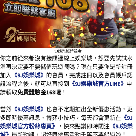
9J娛樂城體驗金
你之前從來都沒有接觸過線上娛樂城，想要先試試水
溫再決定要不要儲值玩遊戲嗎？現在只要你是新註冊
加入
《9J娛樂城》
的會員，完成註冊以及會員帳戶認
證流程之後，就可以直接到
《9J娛樂城官方LINE》
申
請領取
免費體驗金168
喔！
當然
《9J娛樂城》
也會不定期推出全新優惠活動，更
多即時優惠訊息、博弈小技巧，每天都會更新在
《9J
娛樂城官方粉絲專頁》
，快來點讚即時關注
《9J娛樂
城》
最新動態，超好康優惠活動千萬不要錯過啦！