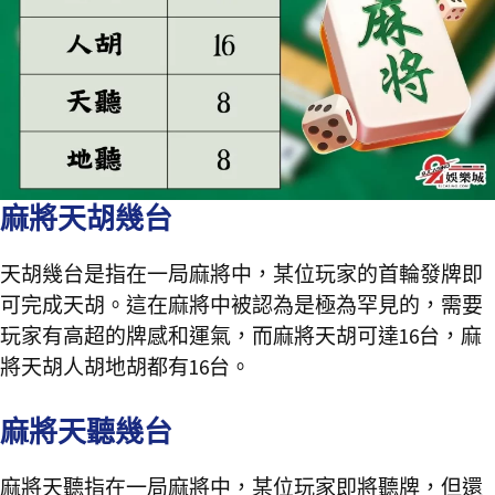
麻將天胡幾台
天胡幾台是指在一局麻將中，某位玩家的首輪發牌即
可完成天胡。這在麻將中被認為是極為罕見的，需要
玩家有高超的牌感和運氣，而麻將天胡可達16台，麻
將天胡人胡地胡都有16台。
麻將天聽幾台
麻將天聽指在一局麻將中，某位玩家即將聽牌，但還