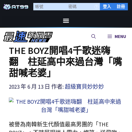
登入
註冊
MENU
THE BOYZ開唱4千歌迷嗨
翻 柱延高中來過台灣「嘴
甜喊老婆」
2023 年 6 月 13 日
作者:
超級寶貝妙妙妙
被譽為南韓新生代顏值最高男團的「THE