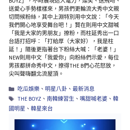
BOYZ」，不時展現迷人電力，燦笑、送飛吻、
送愛心手勢樣樣來，男孩們更輪流大秀中文親
切問候粉絲，其中上淵特別用中文說：「今天
我們開心地享受舞台吧！」賢在則用中文甜喊
「我是大家的男朋友」撩粉，而柱延秀出一口
台語打招呼：「打給厚（大家好），我是柱
延！」隨後更指著台下粉絲大喊：「老婆！」
NEW則用中文「我愛你」向粉絲們示愛，每位
男孩都拼命秀中文，撩得THE B們心花怒放，
尖叫聲嗨翻北流屋頂。
吃瓜娛樂
、
明星八卦
、
最新消息
THE BOYZ
、
南韓練習生
、
嘴甜喊老婆
、
韓
國明星
、
韓星來台