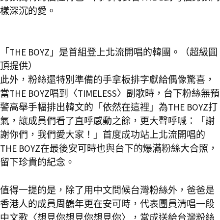
樣深沉的愛。
「THE BOYZ」是首組登上北流開唱的韓團。（超級圓
頂提供）
此外，粉絲還特別準備的手拿板排字獻給偶像驚喜，
當THE BOYZ唱到〈TIMELESS〉副歌時，台下粉絲無預
警高舉手幅排出韓文的「依然在這裡」為THE BOYZ打
氣，讓成員們看了直呼感動之餘，更大聲呼喊：「謝
謝你們，我們愛大家！」首度成功站上北流開唱的
THE BOYZ在最後安可時也與台下的爆滿粉絲大合照，
留下珍貴的紀念。
值得一提的是，除了用中文問候台灣粉絲外，爸爸是
香港人的成員周鶴年更在安可時，代表團員清唱一段
中文歌〈想見你想見你想見你〉，當成送給台灣粉絲