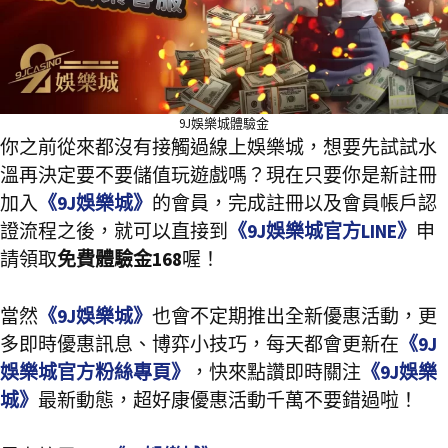
9J娛樂城體驗金
你之前從來都沒有接觸過線上娛樂城，想要先試試水
溫再決定要不要儲值玩遊戲嗎？現在只要你是新註冊
加入
《9J娛樂城》
的會員，完成註冊以及會員帳戶認
證流程之後，就可以直接到
《9J娛樂城官方LINE》
申
請領取
免費體驗金168
喔！
當然
《9J娛樂城》
也會不定期推出全新優惠活動，更
多即時優惠訊息、博弈小技巧，每天都會更新在
《9J
娛樂城官方粉絲專頁》
，快來點讚即時關注
《9J娛樂
城》
最新動態，超好康優惠活動千萬不要錯過啦！