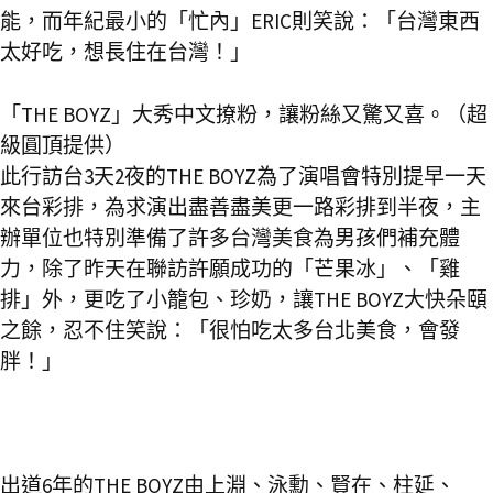
能，而年紀最小的「忙內」ERIC則笑說：「台灣東西
太好吃，想長住在台灣！」
「THE BOYZ」大秀中文撩粉，讓粉絲又驚又喜。（超
級圓頂提供）
此行訪台3天2夜的THE BOYZ為了演唱會特別提早一天
來台彩排，為求演出盡善盡美更一路彩排到半夜，主
辦單位也特別準備了許多台灣美食為男孩們補充體
力，除了昨天在聯訪許願成功的「芒果冰」、「雞
排」外，更吃了小籠包、珍奶，讓THE BOYZ大快朵頤
之餘，忍不住笑說：「很怕吃太多台北美食，會發
胖！」
出道6年的THE BOYZ由上淵、泳勳、賢在、柱延、