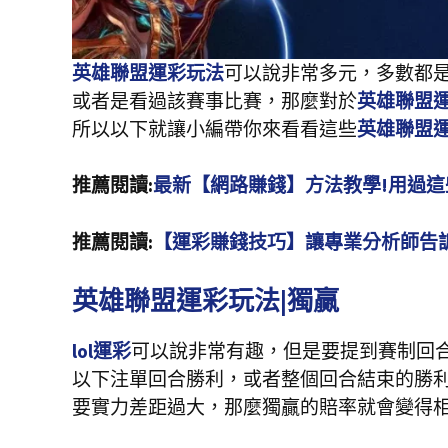
英雄聯盟運彩玩法
可以說非常多元，多數都
或者是看過該賽事比賽，那麼對於
英雄聯盟
所以以下就讓小編帶你來看看這些
英雄聯盟
推薦閱讀:
最新【網路賺錢】方法教學!用過這
推薦閱讀:
【運彩賺錢技巧】讓專業分析師告訴
英雄聯盟運彩玩法|獨贏
lol運彩
可以說非常有趣，但是要提到賽制回合
以下注單回合勝利，或者整個回合結束的勝
要實力差距過大，那麼獨贏的賠率就會變得