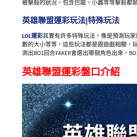
被擊殺的狀況，包含巴龍、小蟲等等擊殺都
英雄聯盟運彩玩法|特殊玩法
LOL運彩
其實有許多特殊玩法，像是預測玩家
數的大小等等，這些玩法都是跟遊戲相關，
測出BO1回合FAKER會選出哪個角色出來、B
英雄聯盟運彩盤口介紹