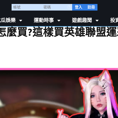
登入
註冊
吃瓜娛樂
運動時事
遊戲趣聞
投
怎麼買?這樣買英雄聯盟運