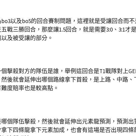
o3以及bo5的回合賽制問題，這裡就是受讓回合而不
三勝回合，那麼讓1.5回合，就是需要3:0、3:1才
讓以及被受讓的部分。
擊殺對方的隊伍是誰，舉例這回合是T1戰隊對上GEN
，然後就會延伸出哪個路線拿下首殺，是上路、中路、
有難度賠率也是較高點。
是哪個隊伍擊殺，然後就會延伸出元素龍預測，預測出
會拿下四條龍拿下元素加成，也會有這場是否出現四條