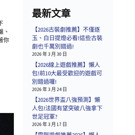
最新文章
下
【2026古裝劇推薦】不僅逐
盤、
玉、白日提燈必看!這些古裝
著你
劇也千萬別錯過!
2026 年 3 月 30 日
【2026線上遊戲推薦】懶人
包!前10大最受歡迎的遊戲可
別錯過囉!
2026 年 3 月 24 日
【2026世界盃八強預測】懶
人包!法國有望突破八強拿下
世足冠軍?
2026 年 3 月 17 日
【電腦遊戲推薦2026】懶人