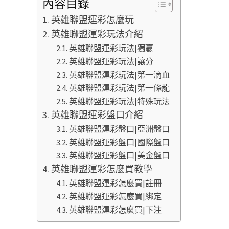
內容目錄
英雄聯盟運彩怎麼玩
英雄聯盟運彩玩法介紹
英雄聯盟運彩玩法|獨贏
英雄聯盟運彩玩法|讓分
英雄聯盟運彩玩法|第一滴血
英雄聯盟運彩玩法|第一條龍
英雄聯盟運彩玩法|特殊玩法
英雄聯盟運彩盤口介紹
英雄聯盟運彩盤口|亞洲盤口
英雄聯盟運彩盤口|國際盤口
英雄聯盟運彩盤口|美金盤口
英雄聯盟運彩怎麼買教學
英雄聯盟運彩怎麼買|註冊
英雄聯盟運彩怎麼買|綁定
英雄聯盟運彩怎麼買|下注