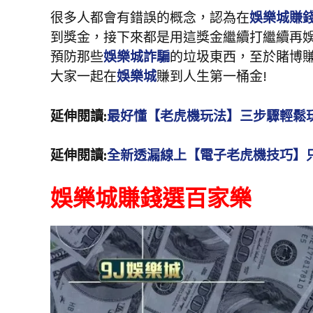
很多人都會有錯誤的概念，認為在
娛樂城賺
到獎金，接下來都是用這獎金繼續打繼續再
預防那些
娛樂城詐騙
的垃圾東西，至於賭博賺
大家一起在
娛樂城
賺到人生第一桶金!
延伸閱讀:
最好懂【老虎機玩法】三步驟輕鬆玩
延伸閱讀:
全新透漏線上【電子老虎機技巧】
娛樂城賺錢選百家樂