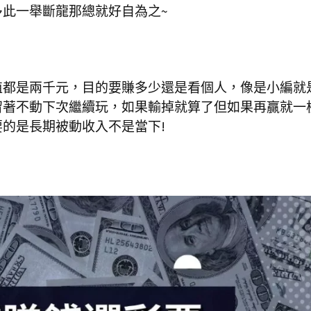
此一舉斷龍那總就好自為之~
值都是兩千元，目的要賺多少還是看個人，像是小編就
留著不動下次繼續玩，如果輸掉就算了但如果再贏就一
的是長期被動收入不是當下!