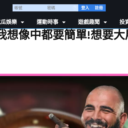
登入
註冊
吃瓜娛樂
運動時事
遊戲趣聞
投
我想像中都要簡單!想要大