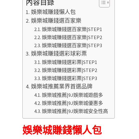
內容目錄
娛樂城賺錢懶人包
娛樂城賺錢選百家樂
娛樂城賺錢選百家樂|STEP1
娛樂城賺錢選百家樂|STEP2
娛樂城賺錢選百家樂|STEP3
娛樂城賺錢選彩球彩票
娛樂城賺錢選彩票|STEP1
娛樂城賺錢選彩票|STEP2
娛樂城賺錢選彩票|STEP3
娛樂城推薦業界首選品牌
娛樂城推薦|9J娛樂城遊戲多
娛樂城推薦|9J娛樂城優惠多
娛樂城推薦|9J娛樂城安全性高
娛樂城賺錢懶人包