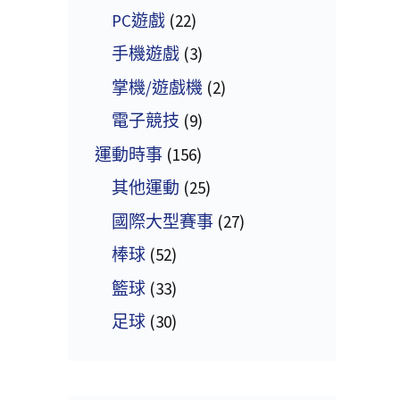
PC遊戲
(22)
手機遊戲
(3)
掌機/遊戲機
(2)
電子競技
(9)
運動時事
(156)
其他運動
(25)
國際大型賽事
(27)
棒球
(52)
籃球
(33)
足球
(30)