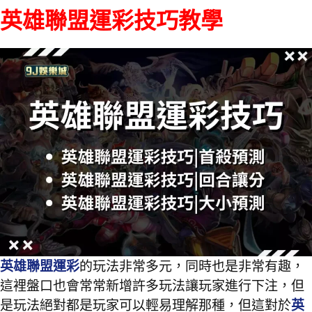
英雄聯盟運彩技巧教學
英雄聯盟運彩
的玩法非常多元，同時也是非常有趣，
這裡盤口也會常常新增許多玩法讓玩家進行下注，但
是玩法絕對都是玩家可以輕易理解那種，但這對於
英