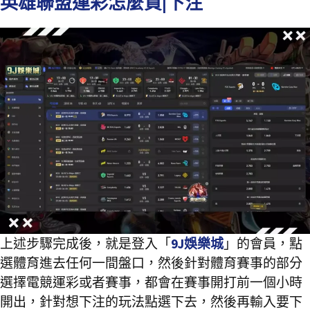
英雄聯盟運彩怎麼買|下注
上述步驟完成後，就是登入「
9J娛樂城
」的會員，點
選體育進去任何一間盤口，然後針對體育賽事的部分
選擇電競運彩或者賽事，都會在賽事開打前一個小時
開出，針對想下注的玩法點選下去，然後再輸入要下