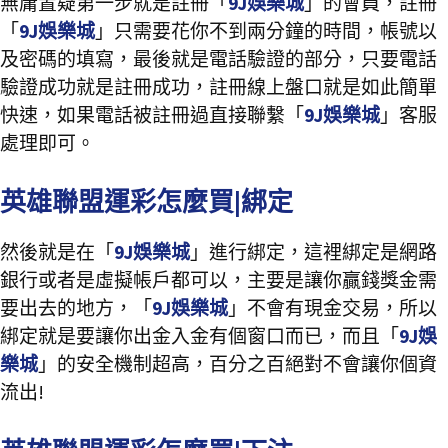
無庸置疑第一步就是註冊「
9J娛樂城
」的會員，註冊
「
9J娛樂城
」只需要花你不到兩分鐘的時間，帳號以
及密碼的填寫，最後就是電話驗證的部分，只要電話
驗證成功就是註冊成功，註冊線上盤口就是如此簡單
快速，如果電話被註冊過直接聯繫「
9J娛樂城
」客服
處理即可。
英雄聯盟運彩怎麼買|綁定
然後就是在「
9J娛樂城
」進行綁定，這裡綁定是網路
銀行或者是虛擬帳戶都可以，主要是讓你贏錢獎金需
要出去的地方，「
9J娛樂城
」不會有現金交易，所以
綁定就是要讓你出金入金有個窗口而已，而且「
9J娛
樂城
」的安全機制超高，百分之百絕對不會讓你個資
流出!