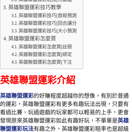
英雄聯盟運彩技巧教學
英雄聯盟運彩技巧|首殺預測
英雄聯盟運彩技巧|回合讓分
英雄聯盟運彩技巧|大小預測
英雄聯盟運彩怎麼買
英雄聯盟運彩怎麼買|註冊
英雄聯盟運彩怎麼買|綁定
英雄聯盟運彩怎麼買|下注
英雄聯盟運彩介紹
英雄聯盟運彩
的好賺程度超越你的想像，有別於普通
的運彩，英雄聯盟運彩有更多有趣玩法出現，只要有
看過比賽、玩過遊戲的玩家都可以輕易的上手，更會
發現原來英雄聯盟運彩如此有趣好玩，不單單是
英雄
聯盟運彩玩法
有趣之外，英雄聯盟運彩賠率也是超級