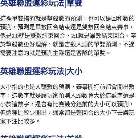
英雄聯盟運彩玩法|單雙
這裡單雙指的就是擊殺數的預測，也可以是回和數的
預測，預測是單數回合結束還是雙數回合結束賽事，
像是2:0就是雙數結束回合，2:1就是單數結束回合，至
於擊殺數更好理解，就是吉殺人頭的單雙預測，不過
需要注意的就是預測主隊還是客隊的單雙。
英雄聯盟運彩玩法|大小
大小指的也是人頭數的預測，賽事開打前都會開出數
字，這數字就是讓玩家預測人頭數會大於這數字還是
小於這數字，還會有比賽幾分鐘前的大小可以預測，
但這種比較少開出，通常都是整回合的大小下去讓玩
家下注比較多。