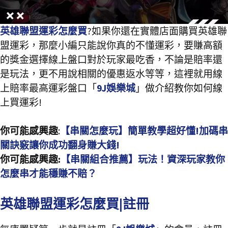
英雄聯盟運彩怎麼買
?如果你還在實體店面購買英雄聯
盟運彩，那麼小編只能說你真的不懂運彩，要賺高額
的獎金選擇線上盤口對於玩家最吃香，不論是賠率還
是玩法，更不用說相關的優惠返水等等，這裡就用線
上賠率最高運彩盤口「
9J娛樂城
」做介紹教你如何線
上買運彩!
你可能感興趣
:
【串關怎麼玩】簡單教學超好懂!加碼串
關訣竅讓你成功翻身賺大錢!
你可能感興趣:
【串關組合推薦】玩法！資深玩家教你
怎麼串才能穩賺不賠？
英雄聯盟運彩怎麼買|註冊