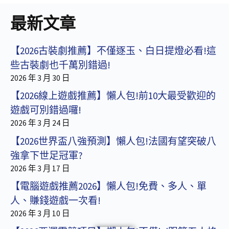
最新文章
【2026古裝劇推薦】不僅逐玉、白日提燈必看!這
些古裝劇也千萬別錯過!
2026 年 3 月 30 日
【2026線上遊戲推薦】懶人包!前10大最受歡迎的
遊戲可別錯過囉!
2026 年 3 月 24 日
【2026世界盃八強預測】懶人包!法國有望突破八
強拿下世足冠軍?
2026 年 3 月 17 日
【電腦遊戲推薦2026】懶人包!免費、多人、單
人、賺錢遊戲一次看!
2026 年 3 月 10 日