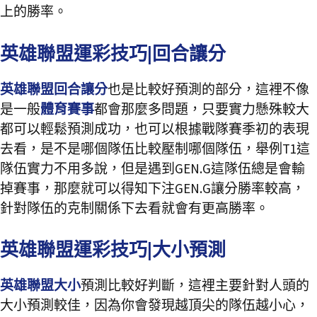
上的勝率。
英雄聯盟運彩技巧|回合讓分
英雄聯盟回合讓分
也是比較好預測的部分，這裡不像
是一般
體育賽事
都會那麼多問題，只要實力懸殊較大
都可以輕鬆預測成功，也可以根據戰隊賽季初的表現
去看，是不是哪個隊伍比較壓制哪個隊伍，舉例T1這
隊伍實力不用多說，但是遇到GEN.G這隊伍總是會輸
掉賽事，那麼就可以得知下注GEN.G讓分勝率較高，
針對隊伍的克制關係下去看就會有更高勝率。
英雄聯盟運彩技巧|大小預測
英雄聯盟大小
預測比較好判斷，這裡主要針對人頭的
大小預測較佳，因為你會發現越頂尖的隊伍越小心，