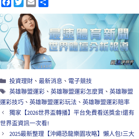
Fa
T
E
分
ce
wi
m
享
b
tt
ai
o
er
l
o
k
投資理財
、
最新消息
、
電子競技
英雄聯盟運彩
、
英雄聯盟運彩怎麼買
、
英雄聯盟
運彩技巧
、
英雄聯盟運彩玩法
、
英雄聯盟運彩賠率
獨家【2026世界盃轉播】平台免費看送獎金!還有
世界盃資訊一次看!
2025最新整理【沖繩恐龍樂園攻略】懶人包!三大