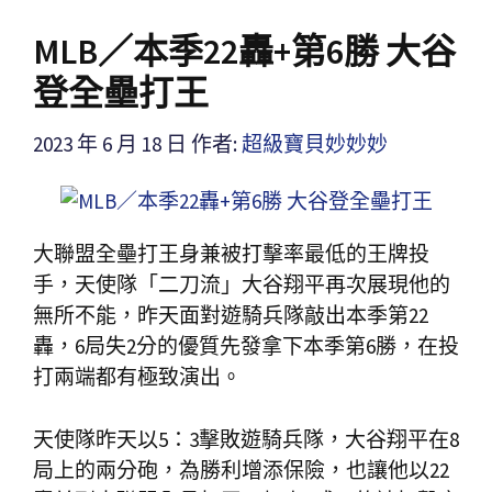
MLB／本季22轟+第6勝 大谷
登全壘打王
2023 年 6 月 18 日
作者:
超級寶貝妙妙妙
大聯盟全壘打王身兼被打擊率最低的王牌投
手，天使隊「二刀流」大谷翔平再次展現他的
無所不能，昨天面對遊騎兵隊敲出本季第22
轟，6局失2分的優質先發拿下本季第6勝，在投
打兩端都有極致演出。
天使隊昨天以5：3擊敗遊騎兵隊，大谷翔平在8
局上的兩分砲，為勝利增添保險，也讓他以22