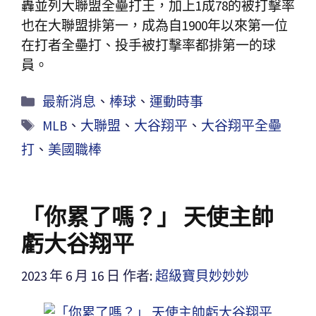
轟並列大聯盟全壘打王，加上1成78的被打擊率
也在大聯盟排第一，成為自1900年以來第一位
在打者全壘打、投手被打擊率都排第一的球
員。
最新消息
、
棒球
、
運動時事
MLB
、
大聯盟
、
大谷翔平
、
大谷翔平全壘
打
、
美國職棒
「你累了嗎？」 天使主帥
虧大谷翔平
2023 年 6 月 16 日
作者:
超級寶貝妙妙妙