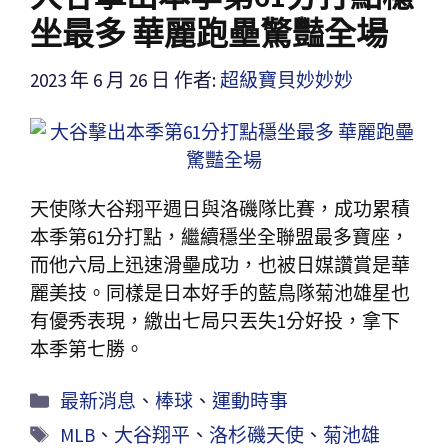
坐最多 華麗跑壘驚豔全場
2023 年 6 月 26 日
作者:
超級寶貝妙妙妙
天使隊大谷翔平週日與洛磯隊比賽，成功累積
本季第61分打點，繼續穩坐全聯盟最多寶座，
而他六局上迅速滑壘成功，也被日媒讚賞是華
麗美技。同樣是日本好手的藍鳥隊菊池雄星也
有優秀表現，繳出七局只丟失1分好投，拿下
本季第七勝。
最新消息
、
棒球
、
運動時事
MLB
、
大谷翔平
、
洛杉磯天使
、
菊池雄