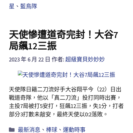
星
、
藍鳥隊
天使慘遭道奇完封！大谷7
局飆12三振
2023 年 6 月 22 日
作者:
超級寶貝妙妙妙
天使隊日籍二刀流好手大谷翔平今（22）日出
戰道奇隊，他以「真二刀流」投打同時出賽，
主投7局被打5安打，狂飆12三振，失1分，打者
部分3打數未敲安，最終天使以0:2落敗。
最新消息
、
棒球
、
運動時事