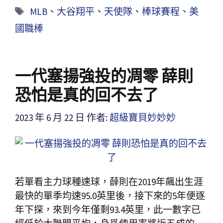
MLB
、
大谷翔平
、
天使隊
、
棒球賽程
、
美
國職棒
一代塞揚強投的凋零 薛則
恐怕是真的回不去了
2023 年 6 月 22 日
作者:
超級寶貝妙妙妙
若單看主力球種速球，薛則在2019年飆出生涯
最快的單季均速95.0英里後，接下來的5年便逐
年下探，來到今年僅剩93.4英里，此一數字已