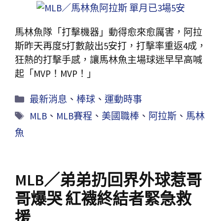
馬林魚隊「打擊機器」動得愈來愈厲害，阿拉
斯昨天再度5打數敲出5安打，打擊率重返4成，
狂熱的打擊手感，讓馬林魚主場球迷早早高喊
起「MVP！MVP！」
最新消息
、
棒球
、
運動時事
MLB
、
MLB賽程
、
美國職棒
、
阿拉斯
、
馬林
魚
MLB／弟弟扔回界外球惹哥
哥爆哭 紅襪終結者緊急救
援