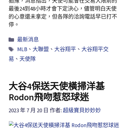
猶豫，消息指出，天使可能會在交易大限前的
最後24到48小時才會下定決心，儘管明白天使
的心意還未拿定，但各隊的洽詢電話早已打不
停。
最新消息
MLB
、
大聯盟
、
大谷翔平
、
大谷翔平交
易
、
天使隊
大谷4保送天使橫掃洋基
Rodon飛吻惹怒球迷
2023 年 7 月 20 日
作者:
超級寶貝妙妙妙