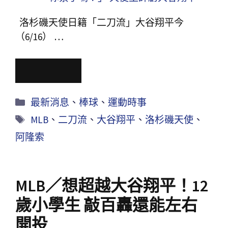
洛杉磯天使日籍「二刀流」大谷翔平今
（6/16） …
Read More
最新消息
、
棒球
、
運動時事
MLB
、
二刀流
、
大谷翔平
、
洛杉磯天使
、
阿隆索
MLB／想超越大谷翔平！12
歲小學生 敲百轟還能左右
開投