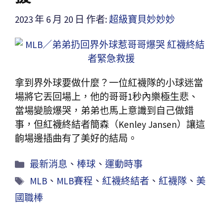
2023 年 6 月 20 日
作者:
超級寶貝妙妙妙
拿到界外球要做什麼？一位紅襪隊的小球迷當
場將它丟回場上，他的哥哥1秒內樂極生悲、
當場變臉爆哭，弟弟也馬上意識到自己做錯
事，但紅襪終結者簡森（Kenley Jansen）讓這
齣場邊插曲有了美好的結局。
最新消息
、
棒球
、
運動時事
MLB
、
MLB賽程
、
紅襪終結者
、
紅襪隊
、
美
國職棒