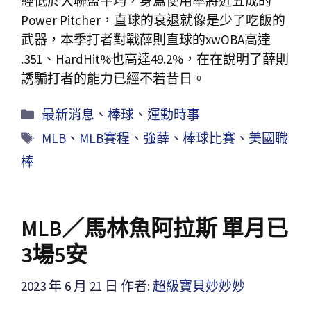
經低於大聯盟平均，身爲使用率將近五成的
Power Pitcher，直球的衰退就像是少了吃飯的
武器，本季打者對戰薛則直球的xwOBA高達
.351、HardHit%也高達49.2%，在在說明了薛則
誘騙打者的能力已經不若昔日。
最新消息
、
棒球
、
運動時事
MLB
、
MLB賽程
、
強薛
、
棒球比賽
、
美國職
棒
MLB／馬林魚阿拉斯 單月已
3場5安
2023 年 6 月 21 日
作者:
超級寶貝妙妙妙