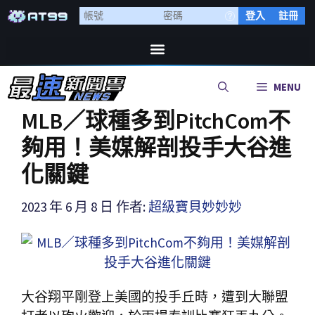
登入
註冊
MENU
MLB／球種多到PitchCom不
夠用！美媒解剖投手大谷進
化關鍵
2023 年 6 月 8 日
作者:
超級寶貝妙妙妙
大谷翔平剛登上美國的投手丘時，遭到大聯盟