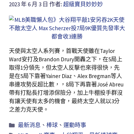
2023 年 6 月 3 日
作者:
超級寶貝妙妙妙
天使與太空人系列賽，首戰天使雖在Taylor
Ward安打及Brandon Drury開轟之下，在5局上
取得1分領先，但太空人反擊也來得很快，先
是在5局下靠著Yainer Diaz、Alex Bregman等人
串連攻勢反超比數，，8局下再靠著José Abreu
帶有打點長打增添保險分，加上牛棚投手群沒
有讓天使有太多的機會，最終太空人就以3分
之差力克天使。
最新消息
、
棒球
、
運動時事