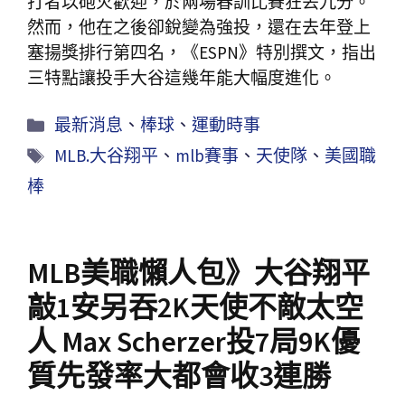
打者以砲火歡迎，於兩場春訓比賽狂丟九分。
然而，他在之後卻銳變為強投，還在去年登上
塞揚獎排行第四名，《ESPN》特別撰文，指出
三特點讓投手大谷這幾年能大幅度進化。
最新消息
、
棒球
、
運動時事
MLB.大谷翔平
、
mlb賽事
、
天使隊
、
美國職
棒
MLB美職懶人包》大谷翔平
敲1安另吞2K天使不敵太空
人 Max Scherzer投7局9K優
質先發率大都會收3連勝