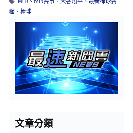
MLB
、
mlb賽事
、
大谷翔平
、
最新棒球賽
程
、
棒球
文章分類