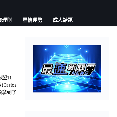
資理財
星情運勢
成人話題
聯盟11
arlos
如願拿到了