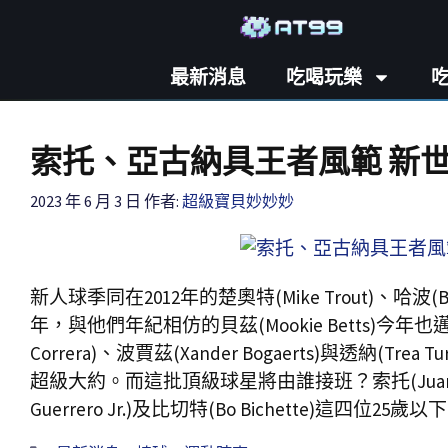
最新消息
吃喝玩樂
索托、亞古納具王者風範 新
2023 年 6 月 3 日
作者:
超級寶貝妙妙妙
新人球季同在2012年的楚奧特(Mike Trout)、哈波(Br
年，與他們年紀相仿的貝茲(Mookie Betts)今年也邁入生
Correra)、波賈茲(Xander Bogaerts)與透
超級大約。而這批頂級球星將由誰接班？索托(Juan Soto)、
Guerrero Jr.)及比切特(Bo Bichette)這