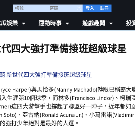
登入
註冊
吃瓜娛樂
運動時事
遊戲趣聞
投
世代四大強打準備接班超級球星
yce Harper)與馬恰多(Manny Machado)轉眼已稱霸大
涯第10個球季，而林多(Francisco Lindor)、柯瑞亞(C
納(Trea Turner)這四大游擊手也撐起了聯盟好一陣子，近年都
亞古納(Ronald Acuna Jr.)、小葛雷諾(Vladimir
四位25歲以下的強打少年絕對是最好的人選。