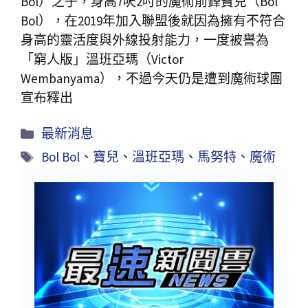
Bol）之子，身高7呎2吋的魔術前鋒寶兒（Bol
Bol），在2019年加入聯盟後就因為擁有不符合
身高的靈活度與外線投射能力，一度被譽為
「窮人版」溫班亞瑪（Victor
Wembanyama），不過今天仍是遭到魔術球團
宣布釋出
最新消息
Bol Bol
、
寶兒
、
溫班亞瑪
、
馬努特
、
魔術