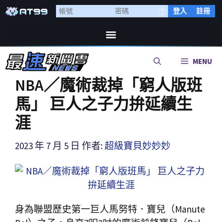
登入
註冊
MENU
NBA／魔術裁掉「窮人版班
馬」 巨人之子力拚延續生
涯
2023 年 7 月 5 日
作者:
超級寶貝妙妙妙
身為聯盟歷史第一巨人馬努特．寶兒（Manute