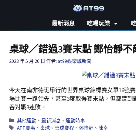
最新消息
吃喝玩樂
桌球／錯過3賽末點 鄭怡靜不
2023 年 5 月 26 日
作者:
at99娛樂城新聞
今天在南非德班舉行的世界桌球錦標賽女單16強
場比賽一路領先，甚至3度取得賽末點，但都遭到對
吞對戰3連敗。
其他運動
、
最新消息
、
運動時事
ATT賽事
、
桌球
、
桌球賽程
、
鄭怡靜
、
陳幸