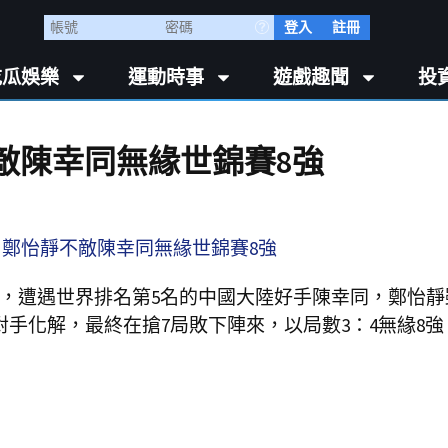
登入
註冊
吃瓜娛樂
運動時事
遊戲趣聞
投
敵陳幸同無緣世錦賽8強
賽，遭遇世界排名第5名的中國大陸好手陳幸同，鄭怡靜
手化解，最終在搶7局敗下陣來，以局數3：4無緣8強