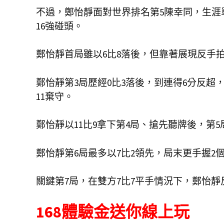
不過，鄭怡靜面對世界排名第5陳幸同，生涯
16強碰頭。
鄭怡靜首局雖以6比8落後，但靠著展現反手拍
鄭怡靜第3局歷經0比3落後，到連得6分反
11棄守。
鄭怡靜以11比9拿下第4局、搶先聽牌後，第5
鄭怡靜第6局最多以7比2領先，局末更手握2
關鍵第7局，在雙方7比7平手情況下，鄭怡靜
168體驗金送你線上玩