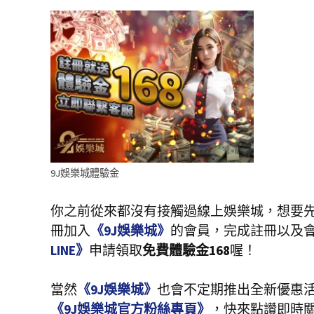
9J娛樂城體驗金
你之前從來都沒有接觸過線上娛樂城，想要
冊加入
《9J娛樂城》
的會員，完成註冊以及
LINE》
申請領取
免費體驗金168
喔！
當然
《9J娛樂城》
也會不定期推出全新優惠
《9J娛樂城官方粉絲專頁》
，快來點讚即時