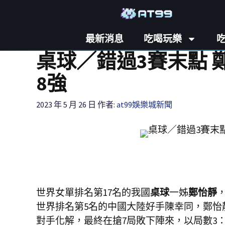
最新消息
吃喝玩樂
桌球／錯過3賽末點
8強
2023 年 5 月 26 日
作者:
at99娛樂城新聞
世界女單排名第17名的我國
桌球
一姊
鄭怡靜
世界排名第5名的中國大陸好手陳幸同，鄭怡
對手化解，最終在搶7局敗下陣來，以局數3：