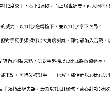
單打2度交手，吞下2連敗，而上屆世錦賽，兩人同樣
的威力，以11比8逆轉搶下，並以11比9拿下次局。
超，但對手反手頻頻打出大角度斜線，鄭怡靜陷入苦戰，
局錯過1個賽末點，讓對手趁機以12比10將戰線延長。
個賽末點，可惜又被對手一一化解，鄭怡靜以10比12讓
反手頻頻出現失誤，最終以7比11輸球，苦吞對戰3連