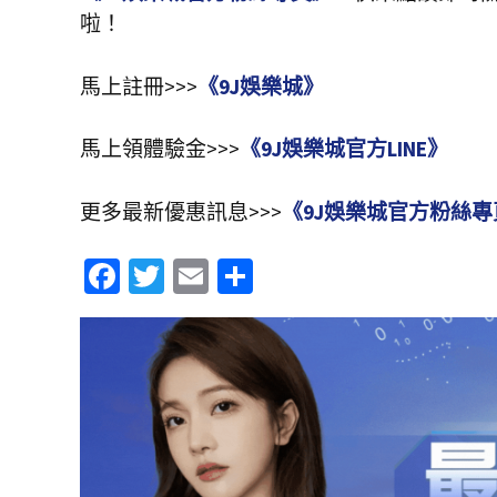
啦！
馬上註冊>>>
《9J娛樂城》
馬上領體驗金>>>
《9J娛樂城官方LINE》
更多最新優惠訊息>>>
《9J娛樂城官方粉絲專
Fa
T
E
分
ce
wi
m
享
b
tt
ai
o
er
l
o
k