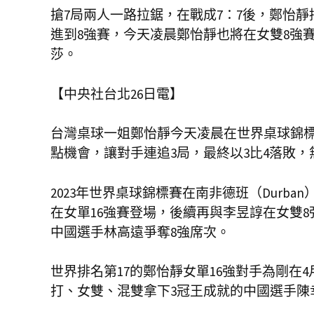
搶7局兩人一路拉鋸，在戰成7：7後，鄭怡靜
進到8強賽，今天凌晨鄭怡靜也將在女雙8強
莎。
【中央社台北26日電】
台灣桌球一姐鄭怡靜今天凌晨在世界桌球錦標
點機會，讓對手連追3局，最終以3比4落敗，
2023年世界桌球錦標賽在南非德班（Durb
在女單16強賽登場，後續再與李昱諄在女雙
中國選手林高遠爭奪8強席次。
世界排名第17的鄭怡靜女單16強對手為剛在
打、女雙、混雙拿下3冠王成就的中國選手陳