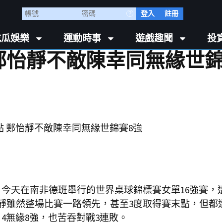
登入
註冊
吃瓜娛樂
運動時事
遊戲趣聞
投
 鄭怡靜不敵陳幸同無緣世
，今天在南非德班舉行的世界桌球錦標賽女單16強賽，
靜雖然整場比賽一路領先，甚至3度取得賽末點，但都
4無緣8強，也苦吞對戰3連敗。