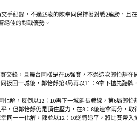
交手紀錄，不過25歲的陳幸同保持著對戰2連勝，且在
著絕佳的對戰優勢。
錦賽交鋒，且舞台同樣是在16強賽，不過這次鄭怡靜在
幸同扳回一城後，鄭怡靜第4局再以11：9拿下搶先聽牌
化解，反倒以12：10再下一城延長戰線，第6局鄭怡
追平，但鄭怡靜仍是頂住壓力，在8：8後連拿兩分，取
幸同一一化解，陳並以12：10逆轉追平，將比賽帶入