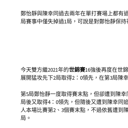
鄭怡靜與陳幸同過去兩年在單打賽場上都有過
局賽事中僅失掉過1局，可說是對鄭怡靜保持
今天雙方繼2021年的
世錦賽
16強後再度在世
展開猛攻先下2局取得2：0領先，在第3局陳
第5局鄭怡靜一度取得賽末點，但卻遭到陳幸同
局後又取得4：0領先，但隨後又遭到陳幸同
人本場比賽第2、3個賽末點，不過依舊遭到陳
局。