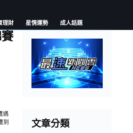
資理財
星情運勢
成人話題
錦賽
遭遇
文章分類
遭到