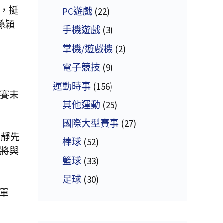
門，挺
PC遊戲
(22)
孫穎
手機遊戲
(3)
掌機/遊戲機
(2)
電子競技
(9)
運動時事
(156)
個賽末
其他運動
(25)
國際大型賽事
(27)
怡靜先
棒球
(52)
也將與
籃球
(33)
足球
(30)
成單