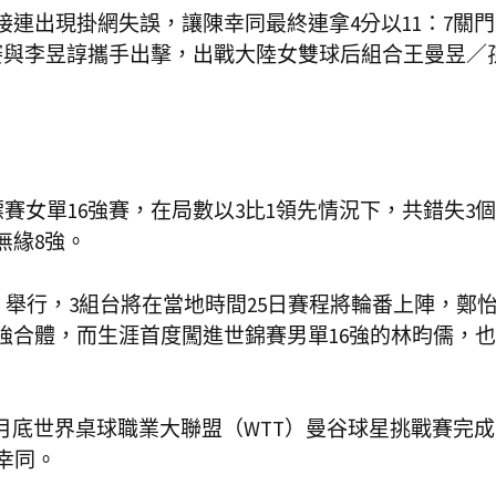
接連出現掛網失誤，讓陳幸同最終連拿4分以11：7關
賽與李昱諄攜手出擊，出戰大陸女雙球后組合王曼昱／
賽女單16強賽，在局數以3比1領先情況下，共錯失3
無緣8強。
an）舉行，3組台將在當地時間25日賽程將輪番上陣，鄭
8強合體，而生涯首度闖進世錦賽男單16強的林昀儒，
4月底世界桌球職業大聯盟（WTT）曼谷球星挑戰賽完
幸同。