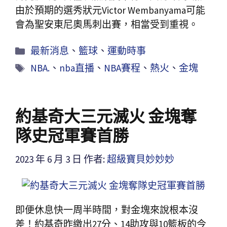
由於預期的選秀狀元Victor Wembanyama可能
會為聖安東尼奧馬刺出賽，相當受到重視。
最新消息
、
籃球
、
運動時事
NBA.
、
nba直播
、
NBA賽程
、
熱火
、
金塊
約基奇大三元滅火 金塊奪
隊史冠軍賽首勝
2023 年 6 月 3 日
作者:
超級寶貝妙妙妙
即便休息快一周半時間，對金塊來說根本沒
差！約基奇昨繳出27分、14助攻與10籃板的今