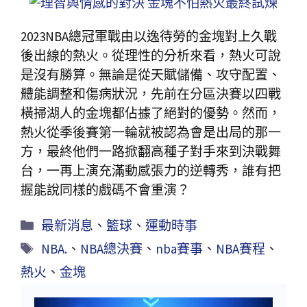
2023NBA總冠軍戰由以逸待勞的金塊對上久戰
後出線的熱火。從理性的分析來看，熱火可說
是沒有勝算。無論是從天賦儲備、攻守配置、
體能調整和傷病狀況，先前在分區決賽以四戰
橫掃湖人的金塊都佔據了絕對的優勢。然而，
熱火從季後賽第一輪就被認為會是出局的那一
方，最終他們一路掀翻高種子對手來到決戰舞
台，一再上演充滿動感張力的逆轉秀，誰有把
握能說同樣的戲碼不會重演？
最新消息
、
籃球
、
運動時事
NBA.
、
NBA總決賽
、
nba賽事
、
NBA賽程
、
熱火
、
金塊