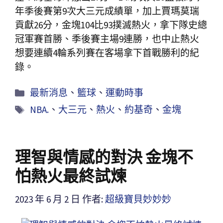
年季後賽第9次大三元成績單，加上賈瑪莫瑞
貢獻26分，金塊104比93撲滅熱火，拿下隊史總
冠軍賽首勝、季後賽主場9連勝，也中止熱火
想要連續4輪系列賽在客場拿下首戰勝利的紀
錄。
最新消息
、
籃球
、
運動時事
NBA.
、
大三元
、
熱火
、
約基奇
、
金塊
理智與情感的對決 金塊不
怕熱火最終試煉
2023 年 6 月 2 日
作者:
超級寶貝妙妙妙