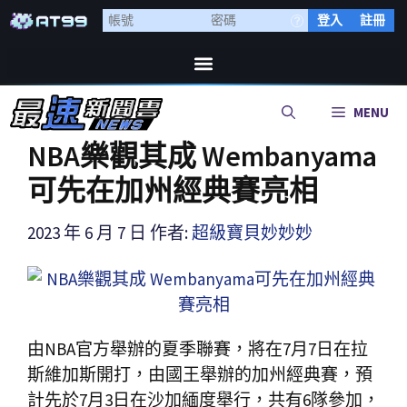
登入
註冊
MENU
NBA樂觀其成 Wembanyama
可先在加州經典賽亮相
2023 年 6 月 7 日
作者:
超級寶貝妙妙妙
由NBA官方舉辦的夏季聯賽，將在7月7日在拉
斯維加斯開打，由國王舉辦的加州經典賽，預
計先於7月3日在沙加緬度舉行，共有6隊參加，