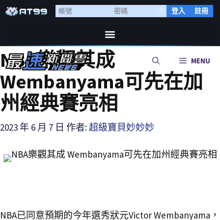
登入
註冊
NBA樂觀其成
MENU
Wembanyama可先在加
州經典賽亮相
2023 年 6 月 7 日
作者:
超級寶貝妙妙妙
NBA已同意預期的今年選秀狀元Victor Wembanyama，