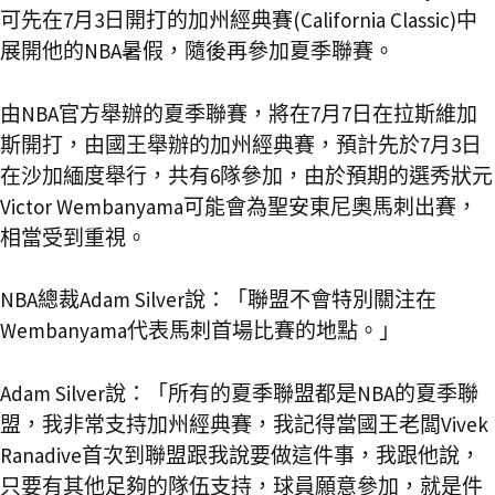
可先在7月3日開打的加州經典賽(California Classic)中
展開他的NBA暑假，隨後再參加夏季聯賽。
由NBA官方舉辦的夏季聯賽，將在7月7日在拉斯維加
斯開打，由國王舉辦的加州經典賽，預計先於7月3日
在沙加緬度舉行，共有6隊參加，由於預期的選秀狀元
Victor Wembanyama可能會為聖安東尼奧馬刺出賽，
相當受到重視。
NBA總裁Adam Silver說：「聯盟不會特別關注在
Wembanyama代表馬刺首場比賽的地點。」
Adam Silver說：「所有的夏季聯盟都是NBA的夏季聯
盟，我非常支持加州經典賽，我記得當國王老闆Vivek
Ranadive首次到聯盟跟我說要做這件事，我跟他說，
只要有其他足夠的隊伍支持，球員願意參加，就是件