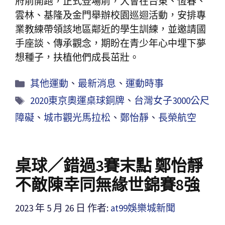
府前開跑，正式登場前，大會在台東、恆春、
雲林、基隆及金門舉辦校園巡迴活動，安排專
業教練帶領該地區鄰近的學生訓練，並邀請國
手座談、傳承觀念，期盼在青少年心中埋下夢
想種子，扶植他們成長茁壯。
其他運動
、
最新消息
、
運動時事
2020東京奧運桌球銅牌
、
台灣女子3000公尺
障礙
、
城市觀光馬拉松
、
鄭怡靜
、
長榮航空
桌球／錯過3賽末點 鄭怡靜
不敵陳幸同無緣世錦賽8強
2023 年 5 月 26 日
作者:
at99娛樂城新聞