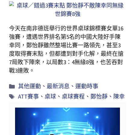
今天在南非德班舉行的世界桌球錦標賽女單16
強賽，遭遇世界排名第5名的中國大陸好手陳
幸同，鄭怡靜雖然整場比賽一路領先，甚至3
度取得賽末點，但都遭到對手化解，最終在搶
7局敗下陣來，以局數3：4無緣8強，也苦吞對
戰3連敗。
其他運動
、
最新消息
、
運動時事
ATT賽事
、
桌球
、
桌球賽程
、
鄭怡靜
、
陳幸