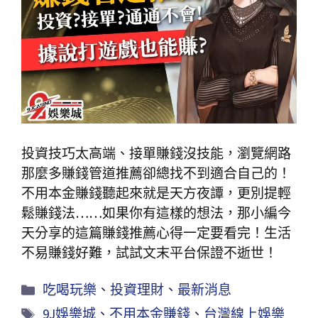
投資技巧太高端、接單賺錢沒技能，瀏覽網路
那麼多賺錢管道推薦卻總找不到適合自己的！
不用本金賺錢聽起來就是天方夜譚，更別提輕
鬆賺錢法……如果你有這樣的想法，那小編今
天分享的這篇賺錢推薦心得一定要看完！生活
不易賺錢好難，試試文末平台保證不逝世！
吃喝玩樂
、
投資理財
、
最新消息
9J娛樂城
、
不用本金賺錢
、
台灣線上娛樂