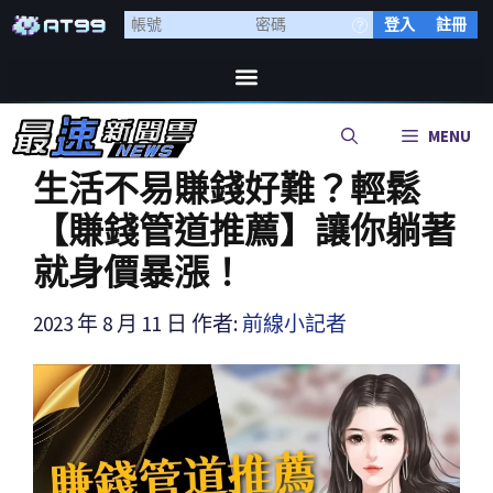
登入
註冊
MENU
生活不易賺錢好難？輕鬆
【賺錢管道推薦】讓你躺著
就身價暴漲！
2023 年 8 月 11 日
作者:
前線小記者