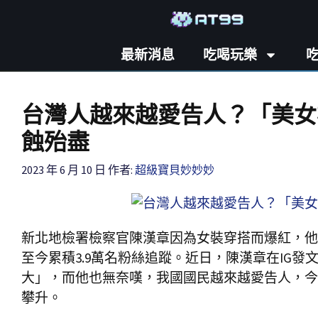
最新消息
吃喝玩樂
台灣人越來越愛告人？「美女
蝕殆盡
2023 年 6 月 10 日
作者:
超級寶貝妙妙妙
新北地檢署檢察官陳漢章因為女裝穿搭而爆紅，他開
至今累積3.9萬名粉絲追蹤。近日，陳漢章在IG
大」，而他也無奈嘆，我國國民越來越愛告人，今
攀升。