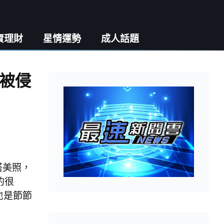
資理財
星情運勢
成人話題
被侵
搭美照，
的很
也是節節