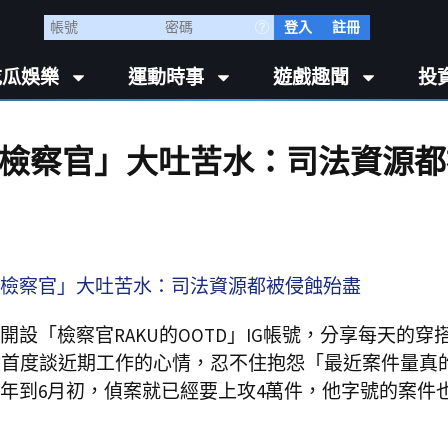
登入
註冊
吃瓜娛樂
運動時事
遊戲趣聞
投
檢察官」大吐苦水：司法資源都
設「檢察官RAKU的OOTD」IG帳號，分享每天的穿
發文首度談近期工作的心情，忍不住抱怨「最近案件量真
年到6月初，偵案就已經要上攻4萬件，他字號的案件