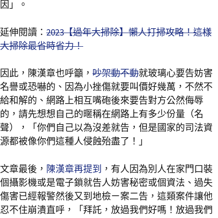
因」。
延伸閱讀：
2023【過年大掃除】懶人打掃攻略！這樣
大掃除最省時省力！
因此，陳漢章也呼籲，
吵架動不動
就玻璃心要告妨害
名譽或恐嚇的、因為小挫傷就要叫價好幾萬，不然不
給和解的、網路上相互嘴砲後來要告對方公然侮辱
的，請先想想自己的暱稱在網路上有多少份量（名
聲），「你們自己以為沒差就告，但是國家的司法資
源都被像你們這種人侵蝕殆盡了！」
文章最後，
陳漢章再提到
，有人因為別人在家門口裝
個攝影機或是電子鎖就告人妨害秘密或個資法、過失
傷害已經報警然後又到地檢ㄧ案二告，這類案件讓他
忍不住崩潰直呼，「拜託，放過我們好嗎！放過我們