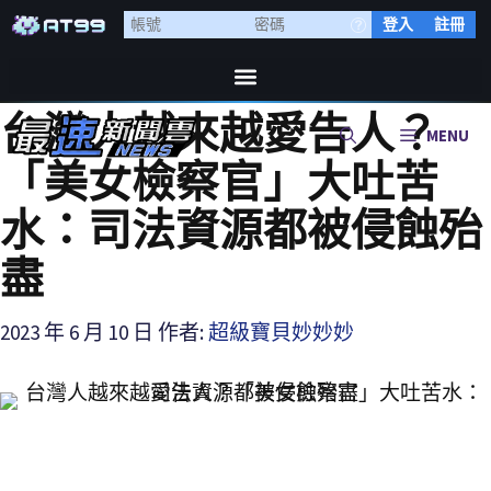
登入
註冊
台灣人越來越愛告人？
MENU
「美女檢察官」大吐苦
水：司法資源都被侵蝕殆
盡
2023 年 6 月 10 日
作者:
超級寶貝妙妙妙