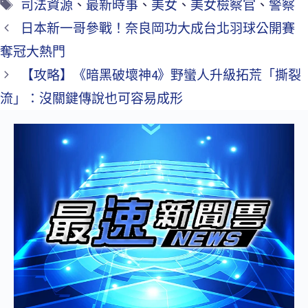
司法資源
、
最新時事
、
美女
、
美女檢察官
、
警察
日本新一哥參戰！奈良岡功大成台北羽球公開賽
奪冠大熱門
【攻略】《暗黑破壞神4》野蠻人升級拓荒「撕裂
流」：沒關鍵傳說也可容易成形