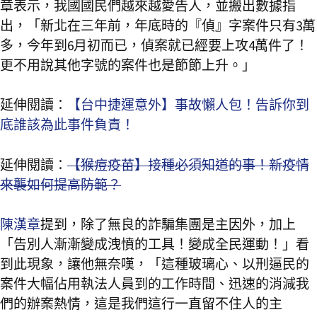
章表示，我國國民們越來越愛告人，並搬出數據指
出，「新北在三年前，年底時的『偵』字案件只有3萬
多，今年到6月初而已，偵案就已經要上攻4萬件了！
更不用說其他字號的案件也是節節上升。」
延伸閱讀：
【台中捷運意外】事故懶人包！告訴你到
底誰該為此事件負責！
延伸閱讀：
【猴痘疫苗】接種必須知道的事！新疫情
來襲如何提高防範？
陳漢章
提到，除了無良的詐騙集團是主因外，加上
「告別人漸漸變成洩憤的工具！變成全民運動！」看
到此現象，讓他無奈嘆，「這種玻璃心、以刑逼民的
案件大幅佔用執法人員到的工作時間、迅速的消減我
們的辦案熱情，這是我們這行一直留不住人的主