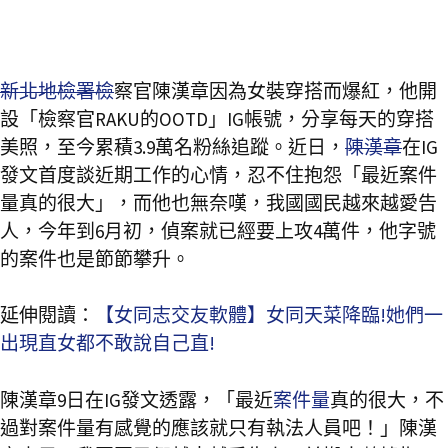
新北地檢署檢
察官陳漢章因為女裝穿搭而爆紅，他開
設「檢察官RAKU的OOTD」IG帳號，分享每天的穿搭
美照，至今累積3.9萬名粉絲追蹤。近日，
陳漢章
在IG
發文首度談近期工作的心情，忍不住抱怨「最近案件
量真的很大」，而他也無奈嘆，我國國民越來越愛告
人，今年到6月初，偵案就已經要上攻4萬件，他字號
的案件也是節節攀升。
延伸閱讀：
【女同志交友軟體】女同天菜降臨!她們一
出現直女都不敢說自己直!
陳漢章9日在IG發文透露，「最近
案件量
真的很大，不
過對案件量有感覺的應該就只有執法人員吧！」陳漢