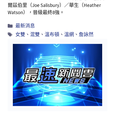
爾茲伯里（Joe Salisbury）／華生（Heather
Watson），晉級最終8強。
最新消息
女雙
、
混雙
、
溫布頓
、
溫網
、
詹詠然