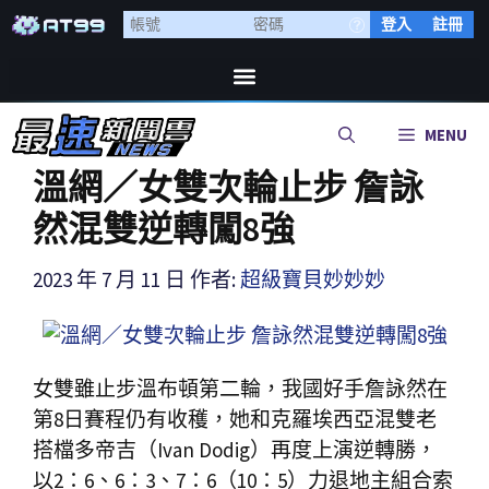
登入
註冊
MENU
溫網／女雙次輪止步 詹詠
然混雙逆轉闖8強
2023 年 7 月 11 日
作者:
超級寶貝妙妙妙
女雙雖止步溫布頓第二輪，我國好手詹詠然在
第8日賽程仍有收穫，她和克羅埃西亞混雙老
搭檔多帝吉（Ivan Dodig）再度上演逆轉勝，
以2：6、6：3、7：6（10：5）力退地主組合索