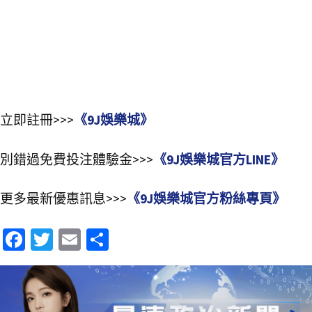
立即註冊>>>
《9J娛樂城》
別錯過免費投注體驗金>>>
《9J娛樂城官方LINE》
更多最新優惠訊息>>>
《9J娛樂城官方粉絲專頁》
Fa
T
E
分
ce
wi
m
享
b
tt
ai
o
er
l