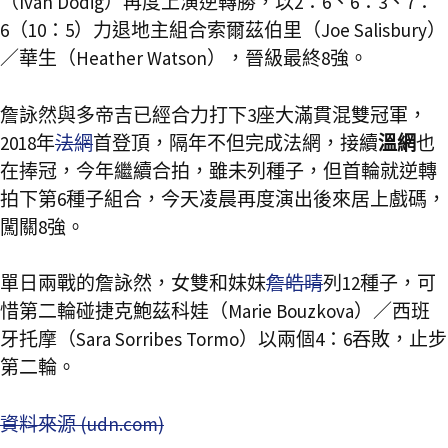
（Ivan Dodig）再度上演逆轉勝，以2：6、6：3、7：
6（10：5）力退地主組合索爾茲伯里（Joe Salisbury）
／華生（Heather Watson），晉級最終8強。
詹詠然與多帝吉已經合力打下3座大滿貫混雙冠軍，
2018年
法網
首登頂，隔年不但完成法網，接續
溫網
也
在捧冠，今年繼續合拍，雖未列種子，但首輪就逆轉
拍下第6種子組合，今天凌晨再度演出後來居上戲碼，
闖關8強。
單日兩戰的詹詠然，女雙和妹妹
詹皓晴
列12種子，可
惜第二輪碰捷克鮑茲科娃（Marie Bouzkova）／西班
牙托摩（Sara Sorribes Tormo）以兩個4：6吞敗，止步
第二輪。
資料來源 (udn.com)