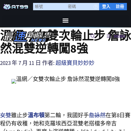
登入
註冊
溫網／女雙次輪止步 詹詠
MENU
然混雙逆轉闖8強
2023 年 7 月 11 日
作者:
超級寶貝妙妙妙
女雙
雖止步
溫布頓
第二輪，我國好手
詹詠然
在第8日賽
程仍有收穫，她和克羅埃西亞混雙老搭檔多帝吉