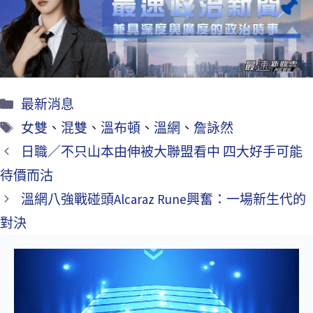
o
k
最新消息
女雙
、
混雙
、
溫布頓
、
溫網
、
詹詠然
日職／不只山本由伸被大聯盟看中 四大好手可能
待價而沽
溫網八強戰碰頭Alcaraz Rune興奮：一場新生代的
對決