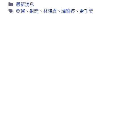
最新消息
亞運
、
射箭
、
林詩嘉
、
譚雅婷
、
雷千瑩