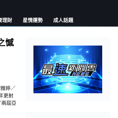
資理財
星情運勢
成人話題
之憾
譚雅婷／
年更射
了兩屆亞