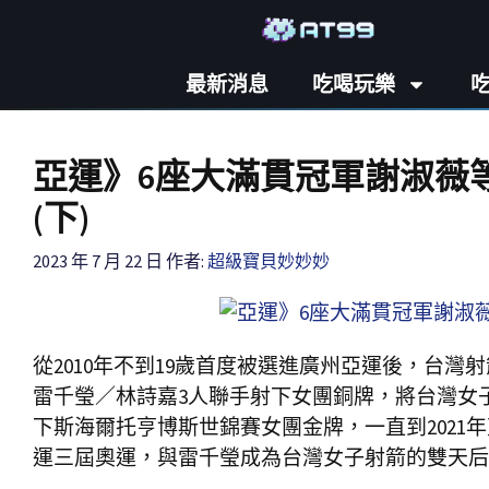
最新消息
吃喝玩樂
亞運》6座大滿貫冠軍謝淑薇等
(下)
2023 年 7 月 22 日
作者:
超級寶貝妙妙妙
從2010年不到19歲首度被選進廣州亞運後，台灣
雷千瑩／林詩嘉3人聯手射下女團銅牌，將台灣女子射
下斯海爾托亨博斯世錦賽女團金牌，一直到2021
運三屆奧運，與雷千瑩成為台灣女子射箭的雙天后