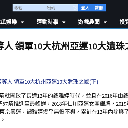
登入
註冊
吃瓜娛樂
運動時事
遊戲趣聞
投
人 領軍10大杭州亞運10大遺珠
射箭就開啟了長達12年的譚雅婷時代，並且在2016年由
箭推進至最峰巔，2018年仁川亞運女團銀牌，2019
年東京奧運，譚雅婷幾乎無役不與，累計在12年內參與
。