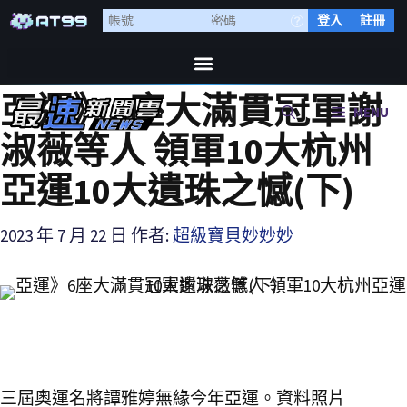
登入
註冊
亞運》6座大滿貫冠軍謝
MENU
淑薇等人 領軍10大杭州
亞運10大遺珠之憾(下)
2023 年 7 月 22 日
作者:
超級寶貝妙妙妙
三屆奧運名將譚雅婷無緣今年亞運。資料照片