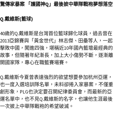
驚傳家暴案 「護國神Q」最後披中華隊戰袍夢想落空
Q.戴維斯(籃球)
40歲的Q.戴維斯是台灣首位籃球歸化球員，過去曾在
2013亞錦賽與「黃金世代」林志傑、田壘等人，一起
擊敗中國，闖進四強，堪稱近10年國內籃壇最經典的
故事，但隨著年紀漸長，加上大小傷勢不斷，逐漸離
開國家隊，專心在職籃賽場賽。
Q.戴維斯今夏曾表達強烈的欲望想要參加杭州亞運，
也一度入選培訓隊名單，未料卻捲入家暴案，不僅重
創形象，PLG也決定要召開紀律委員會，而最新的亞
運名單中，也不見Q.戴維斯的名字，也讓他生涯最後
一次披上中華隊戰袍的希望破滅。