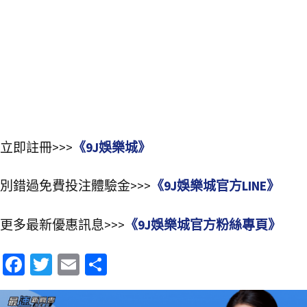
立即註冊>>>
《9J娛樂城》
別錯過免費投注體驗金>>>
《9J娛樂城官方LINE》
更多最新優惠訊息>>>
《9J娛樂城官方粉絲專頁》
Fa
T
E
分
ce
wi
m
享