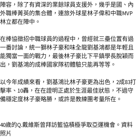
陣容，除了有資深的業餘球員支援外，幾乎是國、內
外職棒菁英的集合體，連旅外球星林子偉和中職MVP
林立都在陣中。
在棒協徵招中職球員的過程中，曾經就三壘位置有過
一番討論，統一獅林子豪和味全龍劉基鴻都是年輕且
能獨當一面的戰力，最後林子豪比下平鎮學長脫穎而
出，劉基鴻的成棒國家隊初體驗只能再等等。
以今年成績來看，劉基鴻比林子豪更為出色，2成83打
擊率、10轟，在在證明正處於生涯最佳狀態，不過守
備穩定度林子豪略勝，或許是教練團考量所在。
40歲的Q.戴維斯曾拜訪籃協積極爭取亞運機會。資料
照片