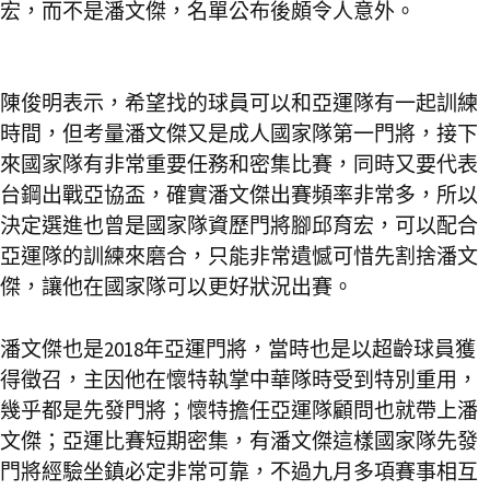
宏，而不是潘文傑，名單公布後頗令人意外。
陳俊明表示，希望找的球員可以和亞運隊有一起訓練
時間，但考量潘文傑又是成人國家隊第一門將，接下
來國家隊有非常重要任務和密集比賽，同時又要代表
台鋼出戰亞協盃，確實潘文傑出賽頻率非常多，所以
決定選進也曾是國家隊資歷門將腳邱育宏，可以配合
亞運隊的訓練來磨合，只能非常遺憾可惜先割捨潘文
傑，讓他在國家隊可以更好狀況出賽。
潘文傑也是2018年亞運門將，當時也是以超齡球員獲
得徵召，主因他在懷特執掌中華隊時受到特別重用，
幾乎都是先發門將；懷特擔任亞運隊顧問也就帶上潘
文傑；亞運比賽短期密集，有潘文傑這樣國家隊先發
門將經驗坐鎮必定非常可靠，不過九月多項賽事相互