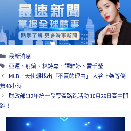
b
tt
ai
o
er
l
o
k
最新消息
亞運
、
射箭
、
林詩嘉
、
譚雅婷
、
雷千瑩
MLB／天使想找出「不賣的理由」 大谷上架等倒
數48小時
財政部112年統一發票盃路跑活動 10月29日臺中開
跑！