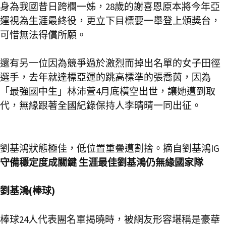
身為我國昔日跨欄一姊，28歲的謝喜恩原本將今年亞
運視為生涯最終役，更立下目標要一舉登上頒獎台，
可惜無法得償所願。
還有另一位因為競爭過於激烈而掉出名單的女子田徑
選手，去年就達標亞運的跳高標準的張喬茵，因為
「最強國中生」林沛萱4月底橫空出世，讓她遭到取
代，無緣跟著全國紀錄保持人李晴晴一同出征。
劉基鴻狀態極佳，低位置重疊遭割捨。摘自劉基鴻IG
守備穩定度成關鍵 生涯最佳劉基鴻仍無緣國家隊
劉基鴻(棒球)
棒球24人代表團名單揭曉時，被網友形容堪稱是豪華