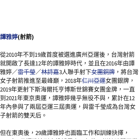
譚雅婷
(射箭)
從2010年不到19歲首度被選進廣州亞運後，台灣射箭
就開啟了長達12年的譚雅婷時代，並且在2016年由譚
雅婷／
雷千瑩
／
林詩嘉
3人聯手射下
女團銅牌
，將台灣
女子射箭推進至最峰巔，2018年
仁川亞運
女團銀牌，
2019年更射下斯海爾托亨博斯世錦賽女團金牌，一直
到2021年東京奧運，譚雅婷幾乎無役不與，累計在12
年內參與了兩屆亞運三屆奧運，與雷千瑩成為台灣女
子射箭的雙天后。
但在東奧後，29歲譚雅婷也面臨工作和訓練抉擇，