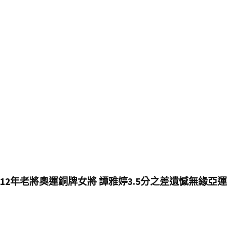
12年老將奧運銅牌女將 譚雅婷3.5分之差遺憾無緣亞運