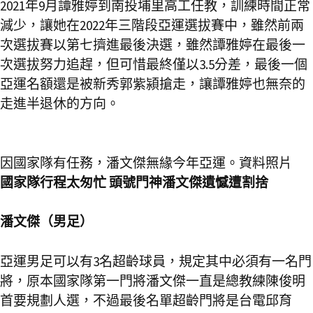
2021年9月譚雅婷到南投埔里高工任教，訓練時間正常
減少，讓她在2022年三階段亞運選拔賽中，雖然前兩
次選拔賽以第七擠進最後決選，雖然譚雅婷在最後一
次選拔努力追趕，但可惜最終僅以3.5分差，最後一個
亞運名額還是被新秀郭紫潁搶走，讓譚雅婷也無奈的
走進半退休的方向。
因國家隊有任務，潘文傑無緣今年亞運。資料照片
國家隊行程太匆忙 頭號門神潘文傑遺憾遭割捨
潘文傑（男足）
亞運男足可以有3名超齡球員，規定其中必須有一名門
將，原本國家隊第一門將潘文傑一直是總教練陳俊明
首要規劃人選，不過最後名單超齡門將是台電邱育