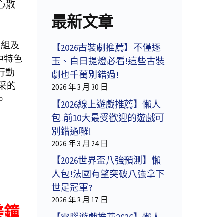
心散
最新文章
馬組及
【2026古裝劇推薦】不僅逐
中特色
玉、白日提燈必看!這些古裝
行動
劇也千萬別錯過!
采的
2026 年 3 月 30 日
。
【2026線上遊戲推薦】懶人
包!前10大最受歡迎的遊戲可
別錯過囉!
2026 年 3 月 24 日
【2026世界盃八強預測】懶
人包!法國有望突破八強拿下
世足冠軍?
2026 年 3 月 17 日
美鐘
【電腦遊戲推薦2026】懶人