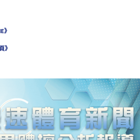
NE》
頁》