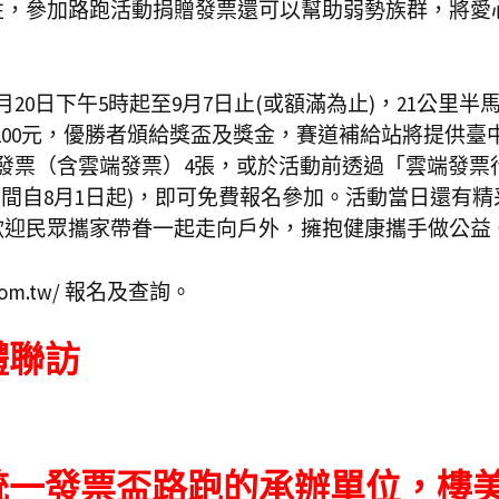
性，參加路跑活動捐贈發票還可以幫助弱勢族群，將愛
0日下午5時起至9月7日止(或額滿為止)，21公里半
及200元，優勝者頒給獎盃及獎金，賽道補給站將提供臺
發票（含雲端發票）4張，或於活動前透過「雲端發票
間自8月1日起)，即可免費報名參加。活動當日還有精
歡迎民眾攜家帶眷一起走向戶外，擁抱健康攜手做公益
.com.tw/ 報名及查詢。
體聯訪
3統一發票盃路跑的承辦單位，樓