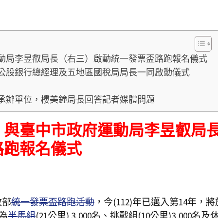
動局李昱叡局長（右三）啟動統一發票盃路跑報名儀式
公股銀行總經理及五地區國稅局局長一同啟動儀式
的承辦單位，樓美鐘局長回答記者媒體問題
）與臺中市政府運動局李昱叡局
路跑
報名儀式
政部
統一發票盃路跑活動
，今(112)年已邁入第14年，將
為
半馬組
(21公里) 3,000名、挑戰組(10公里)3,000名