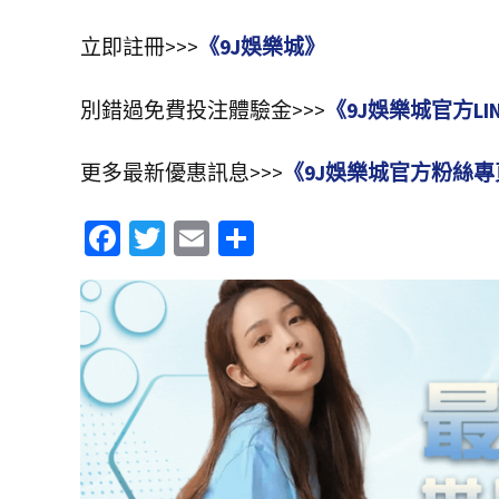
立即註冊>>>
《9J娛樂城》
別錯過免費投注體驗金>>>
《9J娛樂城官方LI
更多最新優惠訊息>>>
《9J娛樂城官方粉絲專
Fa
T
E
分
ce
wi
m
享
b
tt
ai
o
er
l
o
k