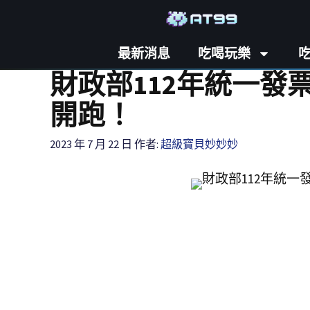
最新消息
吃喝玩樂
財政部112年統一發票
開跑！
2023 年 7 月 22 日
作者:
超級寶貝妙妙妙