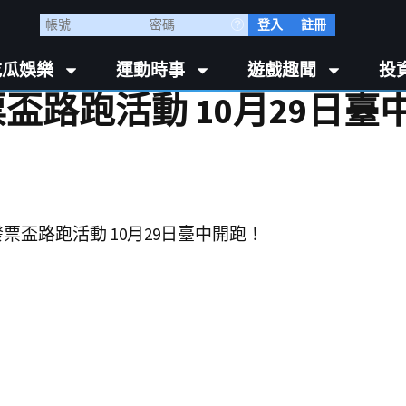
登入
註冊
吃瓜娛樂
運動時事
遊戲趣聞
投
盃路跑活動 10月29日臺