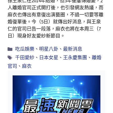
孫王泉仁在2014年結婚，但3年後屢傳婚變，2
人離婚官司正式開打後，也引發網友熱議，而
麻衣也傳出有意復出演藝圈，不過一切要等離
婚復單後。今（5日）就傳出好消息，與王泉
仁的官司已告一段落，麻衣也將在本周三（7
日）現身好友愛紗新節目。
吃瓜娛樂
、
明星八卦
、
最新消息
千田愛紗
、
日本女星
、
王永慶集團
、
離婚
官司
、
麻衣