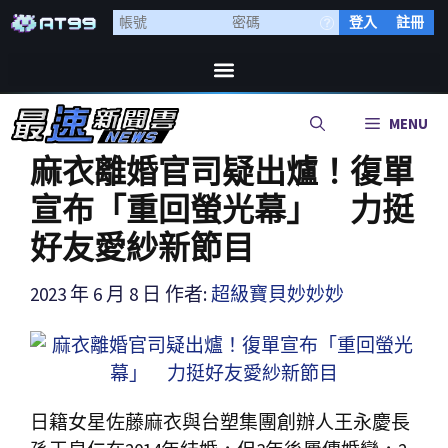
登入
註冊
MENU
麻衣離婚官司疑出爐！復單
宣布「重回螢光幕」 力挺
好友愛紗新節目
2023 年 6 月 8 日
作者:
超級寶貝妙妙妙
日籍女星佐藤麻衣與台塑集團創辦人王永慶長