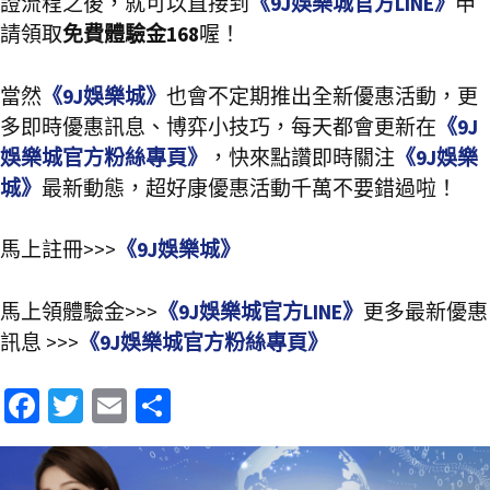
證流程之後，就可以直接到
《9J娛樂城官方LINE》
申
請領取
免費體驗金168
喔！
當然
《9J娛樂城》
也會不定期推出全新優惠活動，更
多即時優惠訊息、博弈小技巧，每天都會更新在
《9J
娛樂城官方粉絲專頁》
，快來點讚即時關注
《9J娛樂
城》
最新動態，超好康優惠活動千萬不要錯過啦！
馬上註冊>>>
《9J娛樂城》
馬上領體驗金>>>
《9J娛樂城官方LINE》
更多最新優惠
訊息 >>>
《9J娛樂城官方粉絲專頁》
Fa
T
E
分
ce
wi
m
享
b
tt
ai