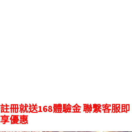
註冊就送168體驗金 聯繫客服即
享優惠