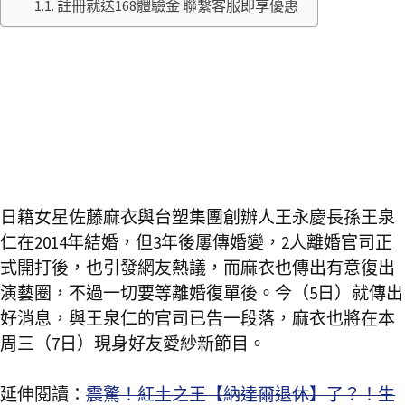
註冊就送168體驗金 聯繫客服即享優惠
日籍女星佐藤麻衣與台塑集團創辦人王永慶長孫王泉
仁在2014年結婚，但3年後屢傳婚變，2人離婚官司正
式開打後，也引發網友熱議，而麻衣也傳出有意復出
演藝圈，不過一切要等離婚復單後。今（5日）就傳出
好消息，與王泉仁的官司已告一段落，麻衣也將在本
周三（7日）現身好友愛紗新節目。
延伸閱讀：
震驚！紅土之王【納達爾退休】了？！生