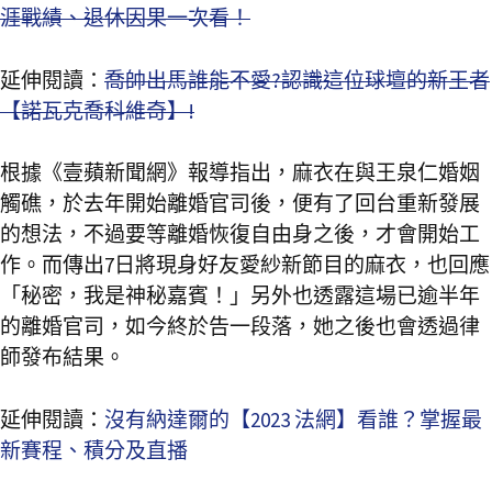
涯戰績、退休因果一次看！
延伸閱讀：
喬帥出馬誰能不愛?認識這位球壇的新王者
【諾瓦克喬科維奇】!
根據《壹蘋新聞網》報導指出，麻衣在與王泉仁婚姻
觸礁，於去年開始離婚官司後，便有了回台重新發展
的想法，不過要等離婚恢復自由身之後，才會開始工
作。而傳出7日將現身好友愛紗新節目的麻衣，也回應
「秘密，我是神秘嘉賓！」另外也透露這場已逾半年
的離婚官司，如今終於告一段落，她之後也會透過律
師發布結果。
延伸閱讀：
沒有納達爾的【2023 法網】看誰？掌握最
新賽程、積分及直播