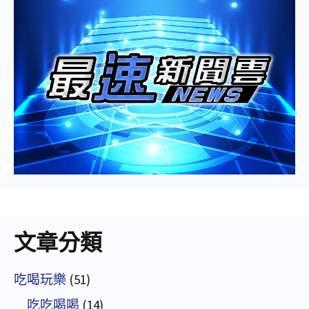
文章分類
吃喝玩樂
(51)
吃吃喝喝
(14)