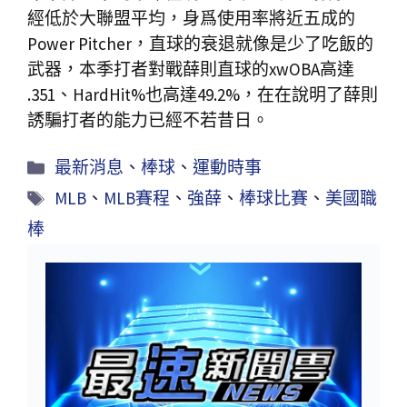
經低於大聯盟平均，身爲使用率將近五成的
Power Pitcher，直球的衰退就像是少了吃飯的
武器，本季打者對戰薛則直球的xwOBA高達
.351、HardHit%也高達49.2%，在在說明了薛則
誘騙打者的能力已經不若昔日。
最新消息
、
棒球
、
運動時事
MLB
、
MLB賽程
、
強薛
、
棒球比賽
、
美國職
棒