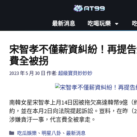
最新消息
吃喝玩樂
宋智孝不僅薪資糾紛！再提告
費全被拐
2023 年 5 月 30 日
作者:
超級寶貝妙妙妙
南韓女星宋智孝上月14日因被拖欠高達韓幣9億（約
約，並在本月2日向法院提起訴訟。豈料，在昨（
涉嫌貪汙一事，代言費全被拿走。
吃瓜娛樂
、
明星八卦
、
最新消息