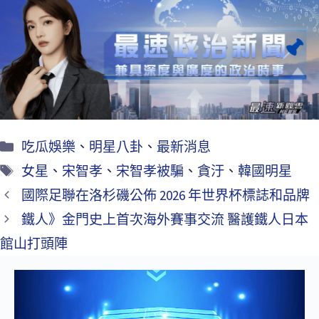
b
tt
ai
o
er
l
o
k
吃瓜娛樂
、
明星八卦
、
最新消息
女星
、
宋智孝
、
宋智孝被騙
、
貪汙
、
韓國明星
國際足聯在洛杉磯公佈 2026 年世界杯標誌和品牌
鐵人》金門史上首次海外賽事交流 醫護鐵人日本
館山打頭陣