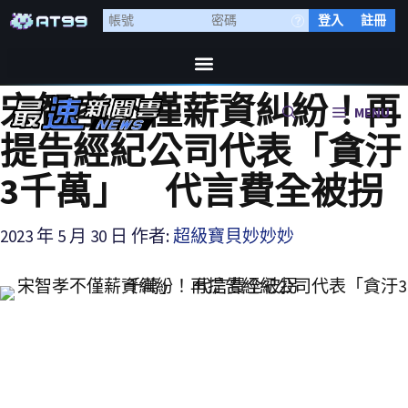
登入
註冊
宋智孝不僅薪資糾紛！再
MENU
提告經紀公司代表「貪汙
3千萬」 代言費全被拐
2023 年 5 月 30 日
作者:
超級寶貝妙妙妙