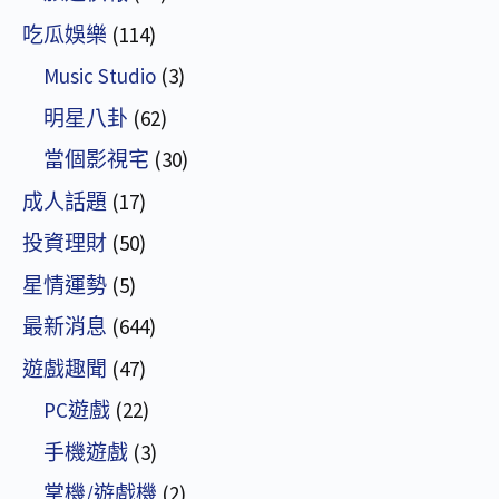
吃瓜娛樂
(114)
Music Studio
(3)
明星八卦
(62)
當個影視宅
(30)
成人話題
(17)
投資理財
(50)
星情運勢
(5)
最新消息
(644)
遊戲趣聞
(47)
PC遊戲
(22)
手機遊戲
(3)
掌機/遊戲機
(2)