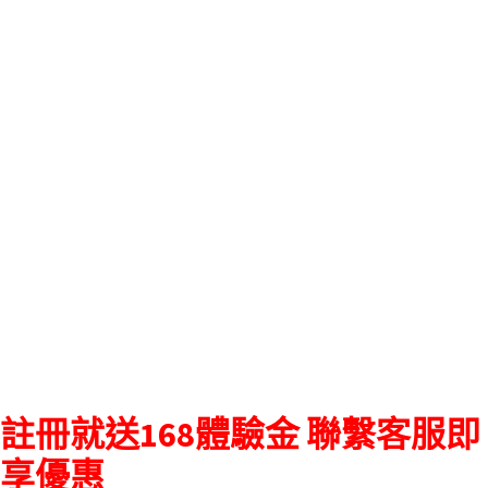
註冊就送168體驗金 聯繫客服即
享優惠