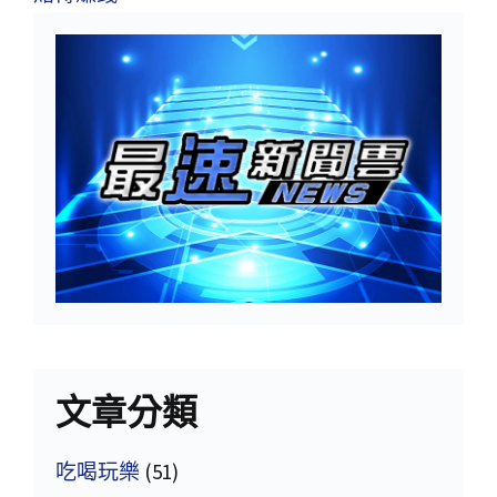
文章分類
吃喝玩樂
(51)