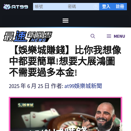
登入
註冊
MENU
【娛樂城賺錢】比你我想像
中都要簡單!想要大展鴻圖
不需要過多本金!
2025 年 6 月 25 日
作者:
at99娛樂城新聞