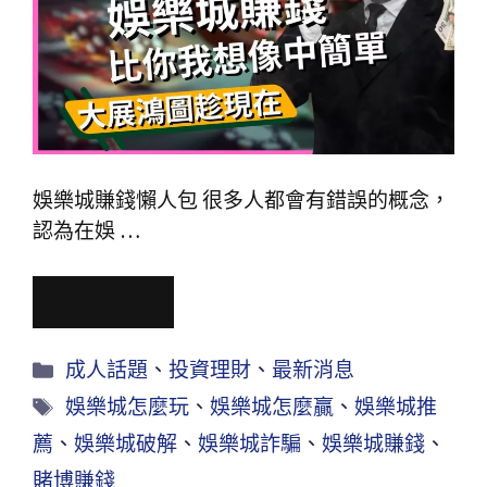
娛樂城賺錢懶人包 很多人都會有錯誤的概念，
認為在娛 …
Read More
成人話題
、
投資理財
、
最新消息
娛樂城怎麼玩
、
娛樂城怎麼贏
、
娛樂城推
薦
、
娛樂城破解
、
娛樂城詐騙
、
娛樂城賺錢
、
賭博賺錢