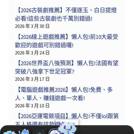
【2026古裝劇推薦】不僅逐玉、白日提燈
必看!這些古裝劇也千萬別錯過!
2026 年 3 月 30 日
【2026線上遊戲推薦】懶人包!前10大最受
歡迎的遊戲可別錯過囉!
2026 年 3 月 24 日
【2026世界盃八強預測】懶人包!法國有望
突破八強拿下世足冠軍?
2026 年 3 月 17 日
【電腦遊戲推薦2026】懶人包!免費、多
人、單人、賺錢遊戲一次看!
2026 年 3 月 10 日
【2026亞運電競項目】懶人包!不僅lol跟第
五人格還有這款遊戲!
2026 年 3 月 3 日