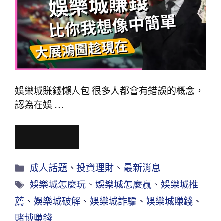
娛樂城賺錢懶人包 很多人都會有錯誤的概念，
認為在娛 …
Read More
成人話題
、
投資理財
、
最新消息
娛樂城怎麼玩
、
娛樂城怎麼贏
、
娛樂城推
薦
、
娛樂城破解
、
娛樂城詐騙
、
娛樂城賺錢
、
賭博賺錢