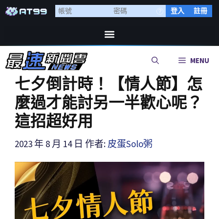
登入
註冊
MENU
七夕倒計時！【情人節】怎
麼過才能討另一半歡心呢？
這招超好用
2023 年 8 月 14 日
作者:
皮蛋Solo粥