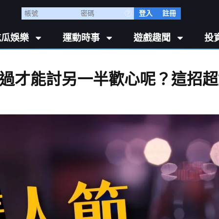
登入
註冊
吃瓜娛樂
運動時事
遊戲趣聞
投
過才能討另一半歡心呢？這招超