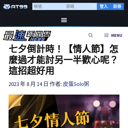
登入
註冊
MENU
七夕倒計時！【情人節】怎
麼過才能討另一半歡心呢？
這招超好用
2023 年 8 月 14 日
作者:
皮蛋Solo粥