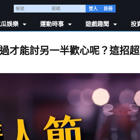
登入
註冊
吃瓜娛樂
運動時事
遊戲趣聞
投
過才能討另一半歡心呢？這招超