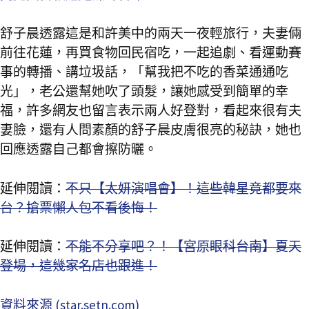
舒子晨透露這是和許美中的兩天一夜輕旅行，夫妻倆
前往花蓮，再買食物回民宿吃，一起追劇、看運動賽
事的轉播、講垃圾話，「幫我把不吃的香菜通通吃
光」，老公還幫她吹了頭髮，讓她感受到簡單的幸
福，許多網友也留言表示兩人好登對，看起來很有夫
妻臉，還有人問素顏的舒子晨皮膚很亮的秘訣，她也
回應透露自己都會擦防曬。
延伸閱讀：
不只【太妍演唱會】！這些韓星竟都要來
台？搶票懶人包不看後悔！
延伸閱讀：
不能不分享吧？！【宮原眼科台南】夏天
登場，這幾家名店也跟進！
資料來源 (star.setn.com)