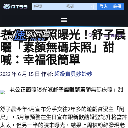
登入
註冊
老公正面照曝光！舒子晨
MENU
曬「素顏無碼床照」甜
喊：幸福很簡單
2023 年 6 月 15 日
作者:
超級寶貝妙妙妙
舒子晨今年4月宣布分手交往2年多的遊戲實況主「阿
尺」，5月無預警在生日宣布跟新歡結婚登記升格當許
太太，但另一半的臉未曝光，結果上周被粉絲發現老