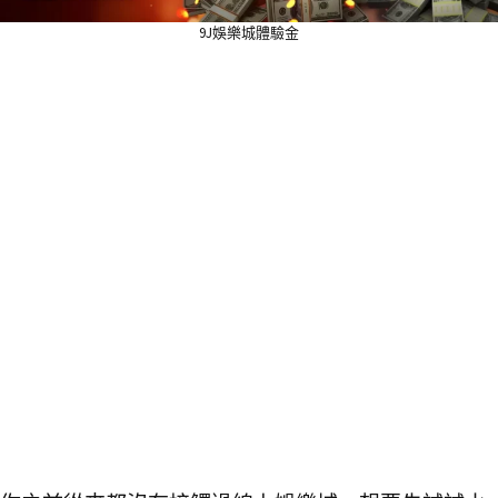
9J娛樂城體驗金