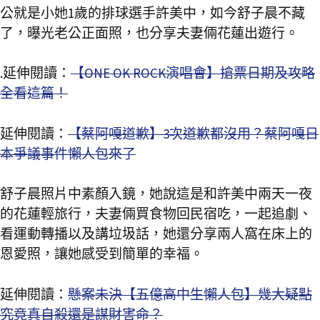
公就是小她1歲的排球選手許美中，如今舒子晨不藏
了，曝光老公正面照，也分享夫妻倆花蓮出遊行。
.延伸閱讀：
【ONE OK ROCK演唱會】搶票日期及攻略
全看這篇！
延伸閱讀：
【蔡阿嘎道歉】3次道歉都沒用？蔡阿嘎日
本爭議事件懶人包來了
舒子晨照片中素顏入鏡，她說這是和許美中兩天一夜
的花蓮輕旅行，夫妻倆買食物回民宿吃，一起追劇、
看運動轉播以及講垃圾話，她還分享兩人窩在床上的
恩愛照，讓她感受到簡單的幸福。
延伸閱讀：
懸案未決【五億高中生懶人包】幾大疑點
究竟真自殺還是謀財害命？