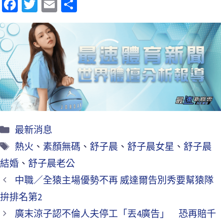
Fa
T
E
分
ce
wi
m
享
b
tt
ai
o
er
l
o
k
最新消息
熱火
、
素顏無碼
、
舒子晨
、
舒子晨女星
、
舒子晨
結婚
、
舒子晨老公
中職／全猿主場優勢不再 威達爾告別秀要幫猿隊
拚排名第2
廣末涼子認不倫人夫停工「丟4廣告」 恐再賠千