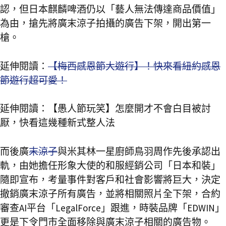
認，但日本麒麟啤酒仍以「藝人無法傳達商品價值」
為由，搶先將廣末涼子拍攝的廣告下架，開出第一
槍。
延伸閱讀：
【梅西感恩節大遊行】！快來看紐約感恩
節遊行超可愛！
延伸閱讀：【愚人節玩笑】怎麼開才不會白目被討
厭，快看這幾種新式整人法
而後廣
末涼子
與米其林一星廚師鳥羽周作先後承認出
軌，由她擔任形象大使的和服經銷公司「日本和裝」
隨即宣布，考量事件對客戶和社會影響將巨大，決定
撤銷廣末涼子所有廣告，並將相關照片全下架，合約
審查AI平台「LegalForce」跟進，時裝品牌「EDWIN」
更是下令門市全面移除與廣末涼子相關的廣告物。