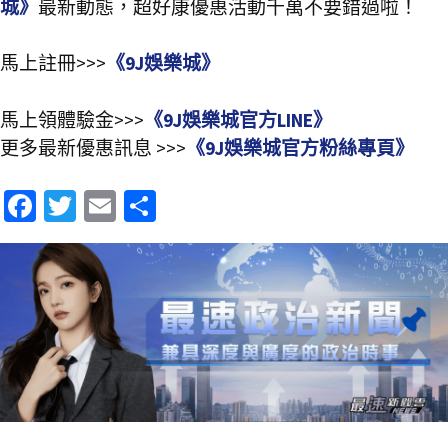
城》
最新動態，超好康優惠活動千萬不要錯過啦！
馬上註冊>>>
《9J娛樂城》
馬上領體驗金>>>
《9J娛樂城官方LINE》
更多最新優惠訊息 >>>
《9J娛樂城官方粉絲專頁》
Fa
T
E
分
ce
wi
m
享
b
tt
ai
o
er
l
o
k