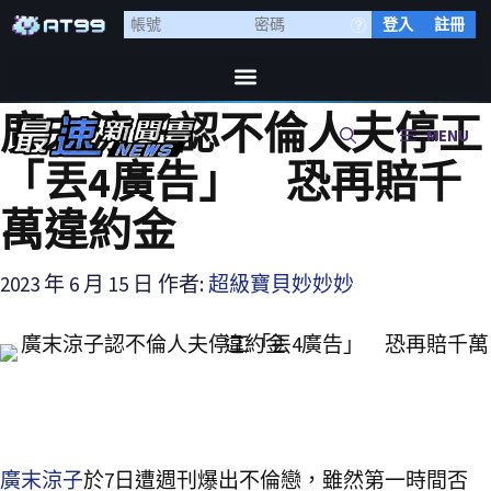
登入
註冊
廣末涼子認不倫人夫停工
MENU
「丟4廣告」 恐再賠千
萬違約金
2023 年 6 月 15 日
作者:
超級寶貝妙妙妙
廣末涼子
於7日遭週刊爆出不倫戀，雖然第一時間否