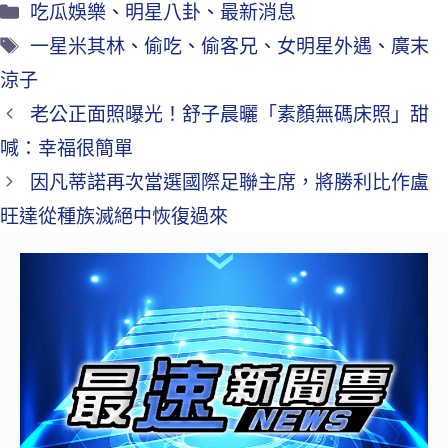
吃瓜娛樂
、
明星八卦
、
最新消息
一星米其林
、
偷吃
、
偷客兄
、
女明星外遇
、
廣末
涼子
老公正面照曝光！舒子晨曬「素顏無碼床照」甜
喊：幸福很簡單
因凡蒂諾再次當選國際足聯主席，將勝利比作盧
旺達從種族滅絕中恢復過來