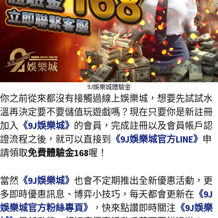
9J娛樂城體驗金
你之前從來都沒有接觸過線上娛樂城，想要先試試水
溫再決定要不要儲值玩遊戲嗎？現在只要你是新註冊
加入
《9J娛樂城》
的會員，完成註冊以及會員帳戶認
證流程之後，就可以直接到
《9J娛樂城官方LINE》
申
請領取
免費體驗金168
喔！
當然
《9J娛樂城》
也會不定期推出全新優惠活動，更
多即時優惠訊息、博弈小技巧，每天都會更新在
《9J
娛樂城官方粉絲專頁》
，快來點讚即時關注
《9J娛樂