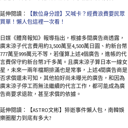
延伸閱讀：
【數位身分證】又喊卡？經費浪費要民眾
買單！懶人包這裡一次看！
日媒《體育報知》報導指出，根據多間廣告商透露，
廣末涼子代言費用約3,500萬至4,500萬日圓、約新台幣
777萬至999萬元不等，若僅算上述4個廣告，進帳的代
言費保守約新台幣3千多萬。且廣末涼子算日本一線女
星，未來一兩年檔期排滿也是常事，上述4間廣告商是
否求償還未可知，其他拍好尚未曝光的廣告，和因為
廣末涼子停工而無法繼續的代言工作，都可能成為廣
告商要求退款，甚至求償的依據。
延伸閱讀：【ASTRO文彬】猝逝事件懶人包，南韓娛
樂圈壓力到底有多大?