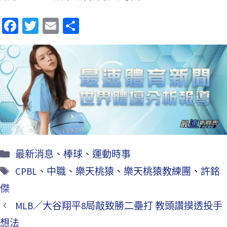
Fa
T
E
分
ce
wi
m
享
b
tt
ai
o
er
l
o
k
最新消息
、
棒球
、
運動時事
CPBL
、
中職
、
樂天桃猿
、
樂天桃猿教練團
、
許銘
傑
MLB／大谷翔平8局敲致勝二壘打 教頭讚摸透投手
想法