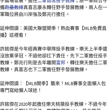
手農場發展，擔任
二軍首席投手教練
；原一軍綜合守
備
跑壘教練
真喜志康永轉任野手發展教練，兩人在一
軍職位將由川岸強及鄭兆行擔任。
延伸閱讀：
美國大聯盟開季！熱血賽事【MLB免費直
播】這裡看！
許銘傑是今年經典賽中華隊投手教練，樂天上半季還
沒放棄爭冠，不過他卻扛下責任，先下二軍擔任投手
教練，鄭兆行則是去年離開
富邦
，轉往樂天擔任二軍
教練，真喜志也下二軍擔任野手發展教練。
延伸閱讀：
【MLB開季】襲來！MLB賽事全面懶人包
專門寫給懶人球迷！
許銘傑在2020年起擔任樂天桃猿投手教練，不過今年