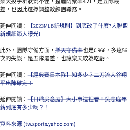
樂天投手群狀況不佳，整體防禦率4.21，是五隊最
差，也因此選擇調整教練團職務。
延伸閱讀：
【2023MLB新規則】到底改了什麼?大聯盟
新規細節大曝光!
此外，團隊守備方面，
樂天守備率
也是0.966，多達56
次的失誤，是五隊最差，也讓樂天較為吃虧。
延伸閱讀：
【經典賽日本隊】知多少？二刀流大谷翔
平出陣確定！
延伸閱讀：
【日職吳念庭】大小事這裡看！吳念庭年
薪到底有多少啊？！
資料來源 (tw.sports.yahoo.com)