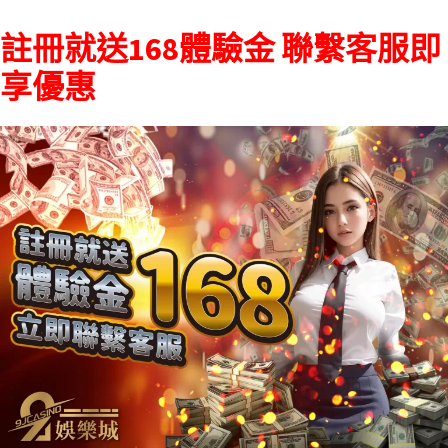
註冊就送168體驗金 聯繫客服即
享優惠