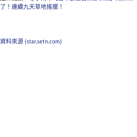
了！連續九天草地搖擺！
資料來源 (star.setn.com)