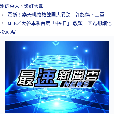
粗的戀人
、
爆紅大熊
震撼！樂天桃猿教練團大異動！許銘傑下二軍
MLB／大谷本季首度「中6日」 教頭：因為想讓他
投200局