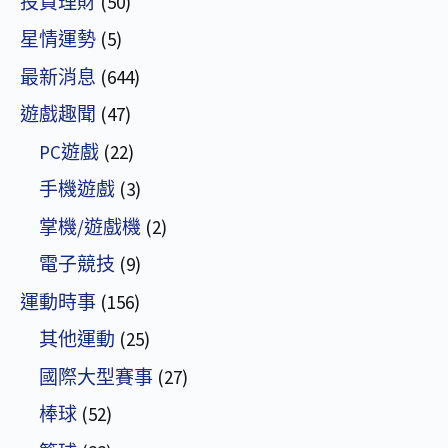
投資理財
(50)
星情運勢
(5)
最新消息
(644)
遊戲趣聞
(47)
PC遊戲
(22)
手機遊戲
(3)
掌機/遊戲機
(2)
電子競技
(9)
運動時事
(156)
其他運動
(25)
國際大型賽事
(27)
棒球
(52)