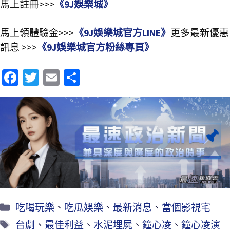
馬上註冊>>>
《9J娛樂城》
馬上領體驗金>>>
《9J娛樂城官方LINE》
更多最新優惠
訊息 >>>
《9J娛樂城官方粉絲專頁》
Fa
T
E
分
ce
wi
m
享
b
tt
ai
o
er
l
o
k
吃喝玩樂
、
吃瓜娛樂
、
最新消息
、
當個影視宅
台劇
、
最佳利益
、
水泥埋屍
、
鐘心凌
、
鐘心凌演