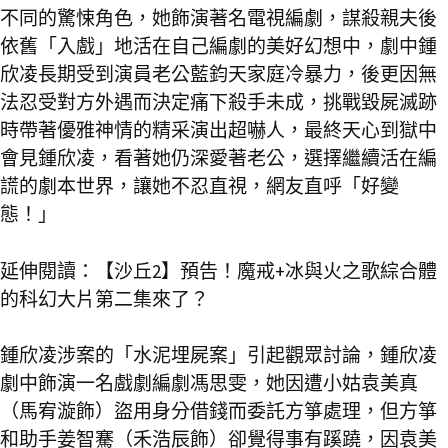
不同的驚悚角色，她飾演著名電視編劇，謀殺親夫後
依舊「入戲」地活在自己編劇的美好幻想中，劇中鍾
欣凌長期受到演員老公藍鈞天家庭冷暴力，後更因無
法忍受對方外遇而決定痛下殺手未成，挑戰毀屍滅跡
時帶著優雅神情的精采演出超嚇人，最終天心到獄中
會見鍾欣凌，看著她仍深愛著老公，選擇繼續活在編
謊的劇本世界，讓她不忍直視，網友直呼「好變
態！」
延伸閱讀：
【沙丘2】預告！魔戒+冰與火之歌綜合體
的科幻大片第二集來了？
鍾欣凌涉案的「水泥埋屍案」引起觀眾討論，鍾欣凌
劇中飾演一名戲劇編劇馮思雯，她因遭小姑袁美真
（馬宥漩飾）盜用身分借錢而委託方箏處理，但方箏
和助手姜智騫（禾浩辰飾）卻覺得事有蹊蹺，因袁美