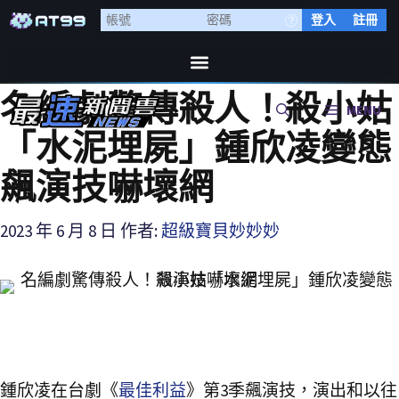
登入
註冊
名編劇驚傳殺人！殺小姑
MENU
「水泥埋屍」鍾欣凌變態
飆演技嚇壞網
2023 年 6 月 8 日
作者:
超級寶貝妙妙妙
鍾欣凌在台劇《
最佳利益
》第3季飆演技，演出和以往