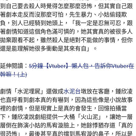
到自己要去殺人時覺得怎麼那麼恐怖，但其實自己跟
著劇本走反而沒那麼可怕，先生暴力、小姑偷錢欺
負，別人已經騎到她頭上，「我一定是忍無可忍，跟
著劇情知道這個角色滿可憐的，她其實真的被很多人
拋棄跟看不起，雖然殺人是絕對不能做的事情，但你
還是能理解她很多衝動是其來有自」。
延伸閱讀：
5分鐘【Vtuber】懶人包，告訴你Vtuber在
幹嘛！(上)
劇情「水泥埋屍」還做成
水泥台
墩放在客廳，鍾欣凌
也直呼看到劇本真的有嚇到，因為這些像是小說故事
裡的劇情，但是現實上是真的會發生，回憶拍攝當
下，鍾欣凌說劇組提供一大桶「火山泥」，讓她一層
層倒在飾演小姑的馬宥漩臉上，她餘悸猶存道「真的
很恐怖」，最後甚至真的擋到馬宥漩的鼻子，所以是