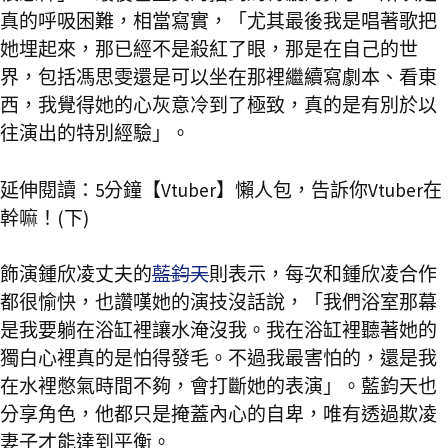
真的呼吸困難，相當寫實，「尤其最後我是唱著歌把
她埋起來，那已經不是殺紅了眼，那是在自己的世
界，包括馮思雯還是可以坐在那裡繼續寫劇本、看東
西，我覺得她的心灰意冷到了極致，真的是有別於以
往演出的特別經驗」。
延伸閱讀：
5分鐘【Vtuber】懶人包，告訴你Vtuber在
幹嘛！(下)
飾演鍾欣凌丈夫的
藍鈞天
則表示，每次和鍾欣凌合作
都很愉快，也讚嘆她的演技沒話說，「我們浴室那幕
是我要躺在浴缸裡讓水淹沒我。我在浴缸裡聽著她的
獨白心裡真的是怕得發毛。不過我最害怕的，還是我
在水裡憋氣時間不夠，會打斷她的表演」。藍鈞天也
分享角色，他都只是掩蓋內心的自卑，唯有透過欺凌
妻子才能達到平衡。