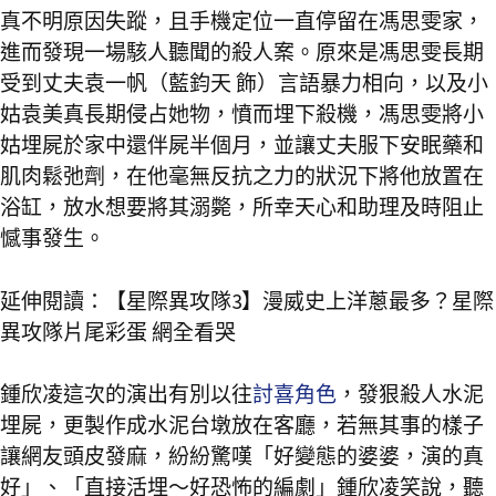
真不明原因失蹤，且手機定位一直停留在馮思雯家，
進而發現一場駭人聽聞的殺人案。原來是馮思雯長期
受到丈夫袁一帆（藍鈞天 飾）言語暴力相向，以及小
姑袁美真長期侵占她物，憤而埋下殺機，馮思雯將小
姑埋屍於家中還伴屍半個月，並讓丈夫服下安眠藥和
肌肉鬆弛劑，在他毫無反抗之力的狀況下將他放置在
浴缸，放水想要將其溺斃，所幸天心和助理及時阻止
憾事發生。
延伸閱讀：
【星際異攻隊3】漫威史上洋蔥最多？星際
異攻隊片尾彩蛋 網全看哭
鍾欣凌這次的演出有別以往
討喜角色
，發狠殺人水泥
埋屍，更製作成水泥台墩放在客廳，若無其事的樣子
讓網友頭皮發麻，紛紛驚嘆「好變態的婆婆，演的真
好」、「直接活埋～好恐怖的編劇」鍾欣凌笑說，聽