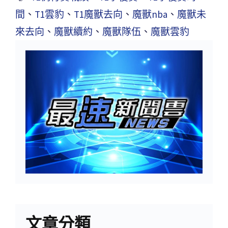
間
、
T1雲豹
、
T1魔獸去向
、
魔獸nba
、
魔獸未
來去向
、
魔獸續約
、
魔獸隊伍
、
魔獸雲豹
文章分類