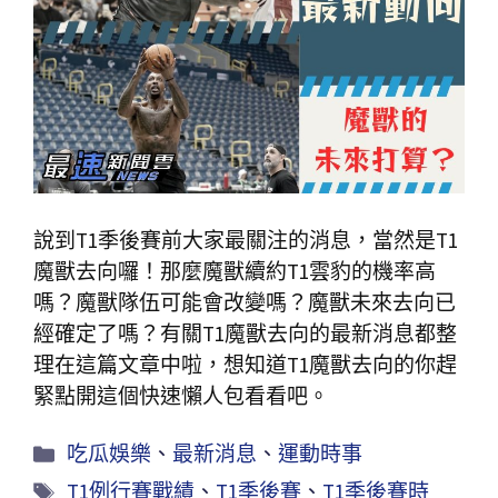
說到T1季後賽前大家最關注的消息，當然是T1
魔獸去向囉！那麼魔獸續約T1雲豹的機率高
嗎？魔獸隊伍可能會改變嗎？魔獸未來去向已
經確定了嗎？有關T1魔獸去向的最新消息都整
理在這篇文章中啦，想知道T1魔獸去向的你趕
緊點開這個快速懶人包看看吧。
吃瓜娛樂
、
最新消息
、
運動時事
T1例行賽戰績
、
T1季後賽
、
T1季後賽時