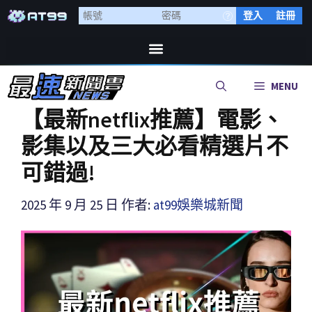
登入
註冊
MENU
【最新netflix推薦】電影、
影集以及三大必看精選片不
可錯過!
2025 年 9 月 25 日
作者:
at99娛樂城新聞